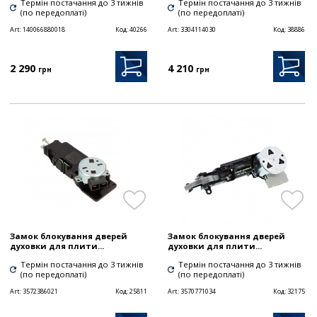
Термін постачання до 3 тижнів
Термін постачання до 3 тижнів
(по передоплаті)
(по передоплаті)
Art:
140066880018
Код:
40266
Art:
3304114030
Код:
38886
2 290
4 210
грн
грн
Замок блокування дверей
Замок блокування дверей
духовки для плити...
духовки для плити...
Термін постачання до 3 тижнів
Термін постачання до 3 тижнів
(по передоплаті)
(по передоплаті)
Art:
3572386021
Код:
25811
Art:
3570771034
Код:
32175