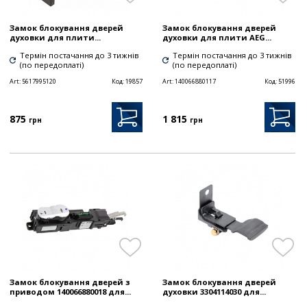
Замок блокування дверей
Замок блокування дверей
духовки для плити...
духовки для плити AEG...
Термін постачання до 3 тижнів
Термін постачання до 3 тижнів
(по передоплаті)
(по передоплаті)
Art:
5617995120
Код:
19857
Art:
140066880117
Код:
51996
875
1 815
грн
грн
Замок блокування дверей з
Замок блокування дверей
приводом 140066880018 для...
духовки 3304114030 для...