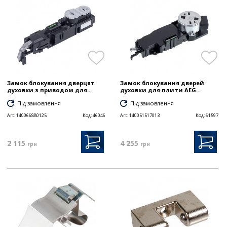
Замок блокування дверцят
Замок блокування дверей
духовки з приводом для...
духовки для плити AEG...
Під замовлення
Під замовлення
Art:
140066880125
Код:
46046
Art:
140051517013
Код:
61597
2 115
4 255
грн
грн