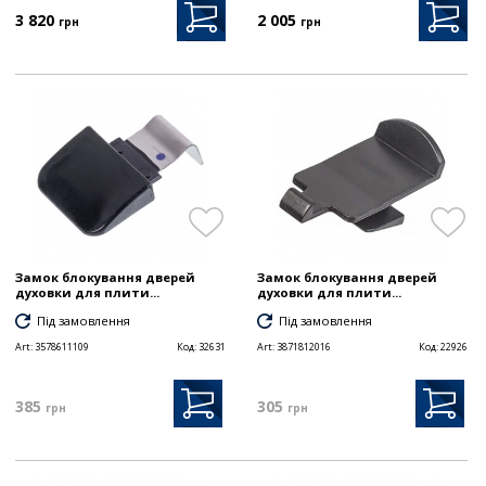
3 820
2 005
грн
грн
Замок блокування дверей
Замок блокування дверей
духовки для плити...
духовки для плити...
Під замовлення
Під замовлення
Art:
3578611109
Код:
32631
Art:
3871812016
Код:
22926
385
305
грн
грн