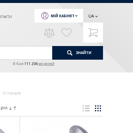
UA
МІЙ КАБІНЕТ
НТАКТИ
ЗНАЙТИ
В базi
111 206
моделей
12 товарів
ЦІНА