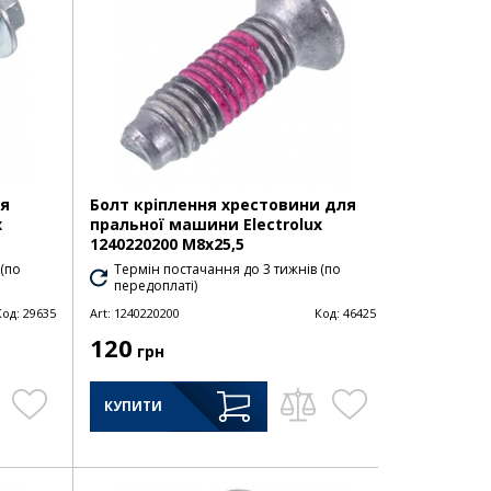
ля
Болт кріплення хрестовини для
x
пральної машини Electrolux
1240220200 M8x25,5
 (по
Термін постачання до 3 тижнів (по
передоплаті)
Код:
29635
Art:
1240220200
Код:
46425
120
грн
КУПИТИ