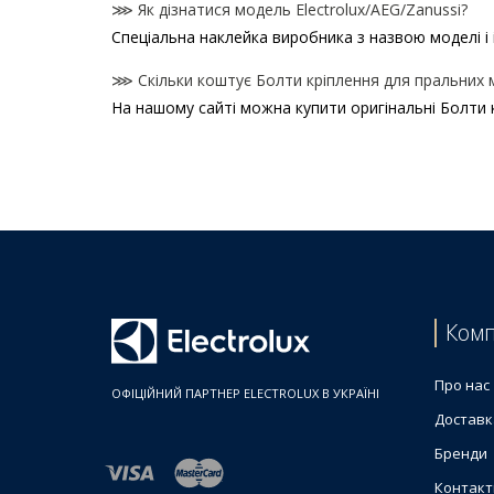
⋙ Як дізнатися модель Electrolux/AEG/Zanussi?
Спеціальна наклейка виробника з назвою моделі і 
⋙ Скільки коштує Болти кріплення для пральних м
На нашому сайті можна купити оригінальні Болти к
Ціни на Болти кріплення для пральних машин
Товар
Electrolux 1084889003 Болт кріплення опори бар
Гвинт кріплення мотора для пральної машини El
Болт кріплення хрестовини для пральної машини 
Болт кріплення шківа M8x22.5 140001003015 для 
Болт кріплення шківа для пральної машини Elect
Комп
Болт кріплення шківа M10x25 для пральної машин
Болт кріплення шківа M6x25 для пральної машини
Про нас
ОФІЦІЙНИЙ ПАРТНЕР ELECTROLUX В УКРАЇНІ
Доставк
Бренди
Контакт