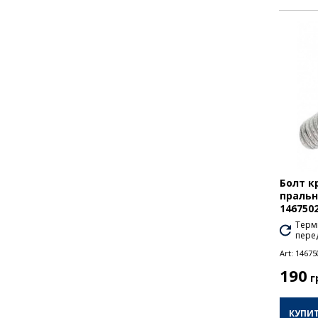
Болт к
пральн
146750
Термі
перед
Art:
14675
190
г
КУПИ