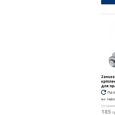
Zanuss
кріпле
для пр
Під 
Art:
14603
Остання 
185
г