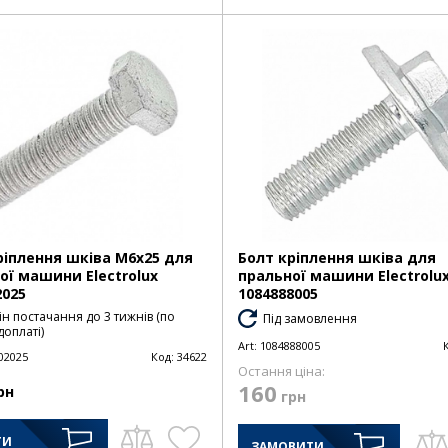
ріплення шківа M6x25 для
Болт кріплення шківа для
ої машини Electrolux
пральної машини Electrolu
2025
1084888005
н постачання до 3 тижнів (по
Під замовлення
оплаті)
Art:
1084888005
02025
Код:
34622
Остання ціна:
160
рн
грн
ТИ
ЗАМОВИТИ