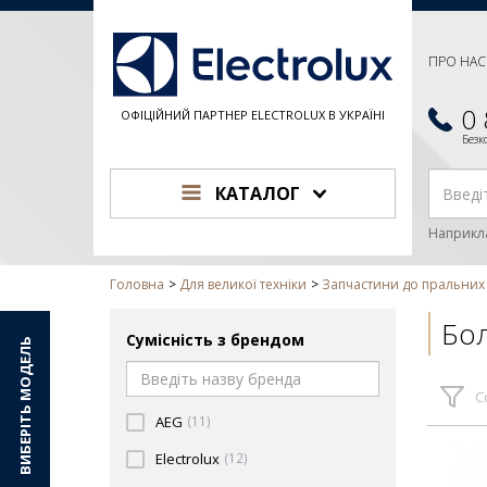
ПРО НАС
0
ОФІЦІЙНИЙ ПАРТНЕР ELECTROLUX В УКРАЇНІ
Без
КАТАЛОГ
Наприкл
Головна
Для великої техніки
Запчастини до пральни
Бол
Сумісність з брендом
ВИБЕРІТЬ МОДЕЛЬ
С
AEG
(11)
Electrolux
(12)