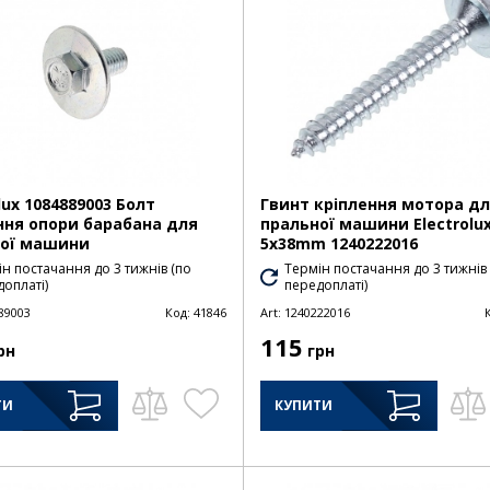
lux 1084889003 Болт
Гвинт кріплення мотора д
ння опори барабана для
пральної машини Electrolu
ної машини
5x38mm 1240222016
н постачання до 3 тижнів (по
Термін постачання до 3 тижнів
оплаті)
передоплаті)
89003
Код:
41846
Art:
1240222016
115
рн
грн
ТИ
КУПИТИ