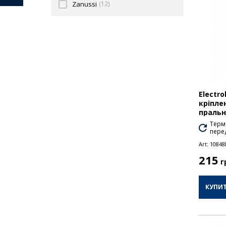
Zanussi
(12)
Electro
кріпле
праль
Термі
перед
Art:
10848
215
г
КУПИ