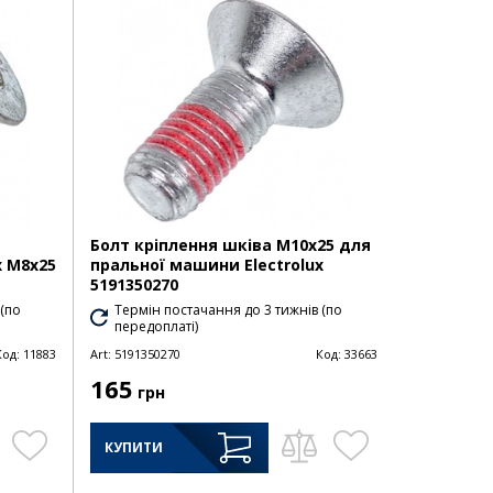
Болт кріплення шківа M10x25 для
x M8x25
пральної машини Electrolux
5191350270
 (по
Термін постачання до 3 тижнів (по
передоплаті)
Код:
11883
Art:
5191350270
Код:
33663
165
грн
КУПИТИ