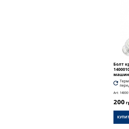
Болт к
140001
машини
Термі
перед
Art:
14000
200
г
КУПИ