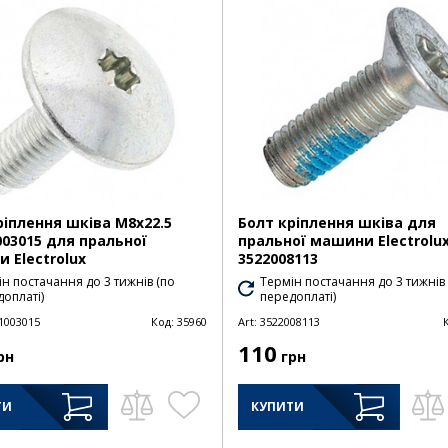
ріплення шківа M8x22.5
Болт кріплення шківа для
003015 для пральної
пральної машини Electrolu
 Electrolux
3522008113
н постачання до 3 тижнів (по
Термін постачання до 3 тижнів
оплаті)
передоплаті)
1003015
Код:
35960
Art:
3522008113
110
рн
грн
ТИ
КУПИТИ