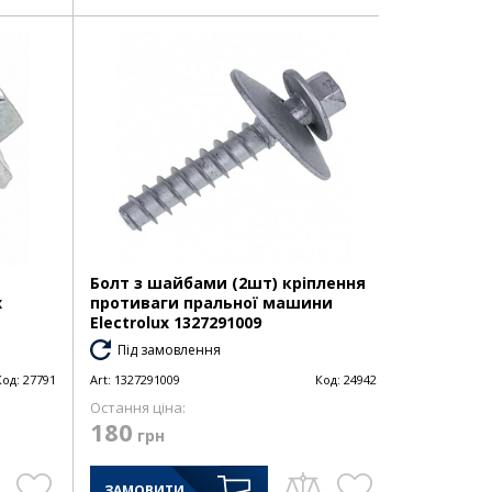
Болт з шайбами (2шт) кріплення
x
противаги пральної машини
Electrolux 1327291009
Під замовлення
Код:
27791
Art:
1327291009
Код:
24942
Остання ціна:
180
грн
ЗАМОВИТИ