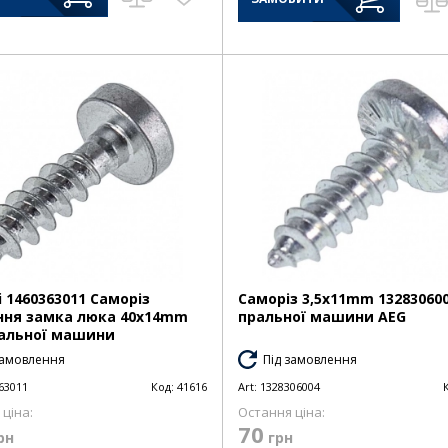
i 1460363011 Саморіз
Саморіз 3,5x11mm 13283060
ння замка люка 40x14mm
пральної машини AEG
альної машини
замовлення
Під замовлення
63011
Код:
41616
Art:
1328306004
ціна:
Остання ціна:
70
рн
грн