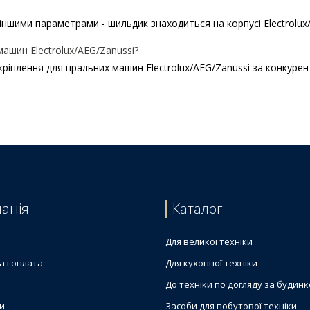
іншими параметрами - шильдик знаходиться на корпусі Electrolux
ашин Electrolux/AEG/Zanussi?
ріплення для пральних машин Electrolux/AEG/Zanussi за конкурен
абана для пральної машини
ectrolux 5x38mm 1240222016
Electrolux 1240220200 M8x25,5
пральної машини Electrolux
rolux M8x25 3522008113
анія
Каталог
и Electrolux 5191350270
 Electrolux 1467502025
Для великої техніки
а і оплата
Для кухонної техніки
До техніки по догляду за будин
и
Засоби для побутової техніки