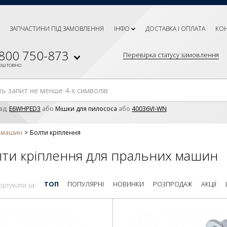
ЗАПЧАСТИНИ ПІД ЗАМОВЛЕННЯ
ІНФО
ДОСТАВКА І ОПЛАТА
КО
 800 750-873
Перевірка статусу замовлення
коштовно
ад,
E6WHPED3
або
Мішки для пилососа
або
40036VI-WN
х машин
Болти кріплення
ти кріплення для пральних машин
ТОП
ПОПУЛЯРНІ
НОВИНКИ
РОЗПРОДАЖ
АКЦІЇ
ортувати за: