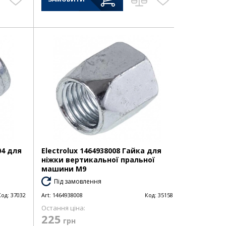
04 для
Electrolux 1464938008 Гайка для
ніжки вертикальної пральної
машини M9
Під замовлення
Код:
37032
Art:
1464938008
Код:
35158
Остання ціна:
225
грн