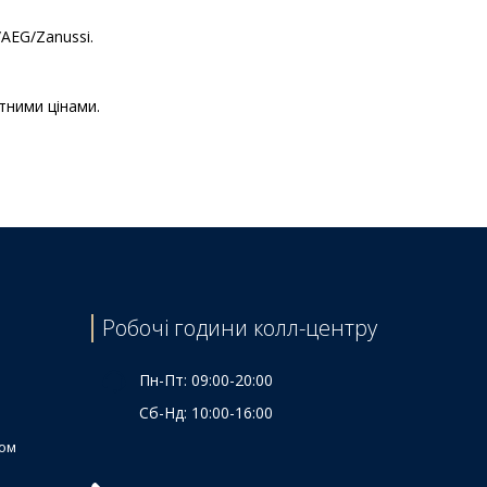
/AEG/Zanussi.
тними цінами.
Ціна
215 ₴
115 ₴
120 ₴
200 ₴
110 ₴
Робочі години колл-центру
165 ₴
190 ₴
Пн-Пт: 09:00-20:00
Сб-Нд: 10:00-16:00
ком