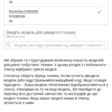
00
Electrolux
ESM3300
910280249
00
Electrolux
ESM3300AR
Введіть модель для швидкого пошуку
910013276
(
11
Моделей)
00
Electrolux
ESM3300AR
910280249
00
Ми зібрали та структурували величезну кількість моделей
для різної побутової техніки. У цьому розділі з глобального
Electrolux
ESM3310
списку відібрано сумісні моделі.
910280541
Спочатку оберіть бренд техніки, потім почніть вводити
00
модель (або індустріальний/комерційний код). Якщо позиція
підходить – Ваша модель обов'язково відображатиметься у
списку. Клікнувши на ту чи іншу модель, Ви перейдете до
переліку всіх доступних запчастин та аксесуарів до цієї
моделі техніки. Якщо вашої моделі немає в списку,
зв'яжіться з нами.