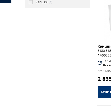
Zanussi
(5)
Кришка
566x56
140055
Термі
перед
Art:
14005
2 83
КУПИ