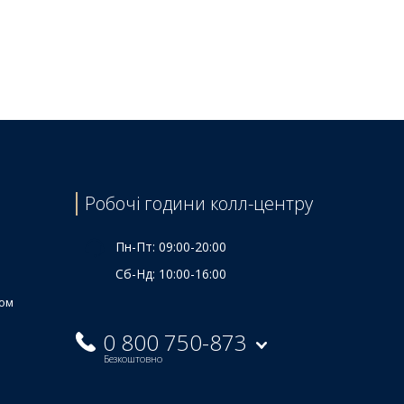
Ціна
2835 ₴
2270 ₴
3035 ₴
3000 ₴
5060 ₴
Робочі години колл-центру
5460 ₴
Пн-Пт: 09:00-20:00
Сб-Нд: 10:00-16:00
ком
0 800 750-873
Безкоштовно