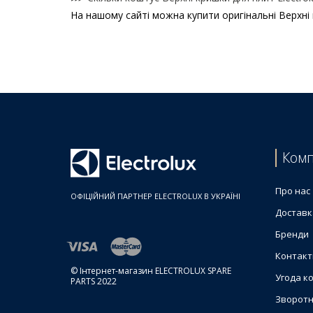
На нашому сайті можна купити оригінальні Верхні 
Ціни на Верхні кришки для плит
Товар
Кришка верхня скляна 566x565mm для плити Elec
Кришка верхня скляна 565x466mm 8088475044 для
Кришка верхня металева для плити Electrolux 34
Кришка верхня для плити Electrolux 14005550221
Кришка верхня металева для плити Electrolux 35
Комп
Кришка верхня для газової плити Zanussi 342223
Про нас
ОФІЦІЙНИЙ ПАРТНЕР ELECTROLUX В УКРАЇНІ
Доставк
Бренди
Контакт
© Інтернет-магазин ELECTROLUX SPARE
Угода к
PARTS 2022
Зворотн