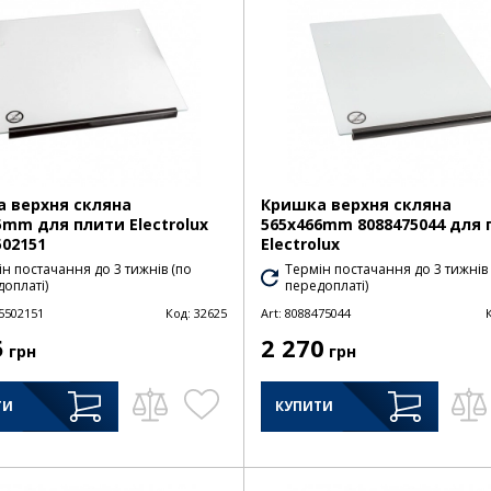
 верхня скляна
Кришка верхня скляна
5mm для плити Electrolux
565x466mm 8088475044 для 
502151
Electrolux
н постачання до 3 тижнів (по
Термін постачання до 3 тижнів
оплаті)
передоплаті)
5502151
Код:
32625
Art:
8088475044
5
2 270
грн
грн
ТИ
КУПИТИ