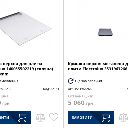
 верхня для плити
Кришка верхня металева 
lux 140055502219 (скляна)
плити Electrolux 3531963266
78mm
замовлення
Під замовлення
5502219
Код:
62131
Art:
3531963266
ціна:
Остання ціна:
0
5 060
грн
грн
ВИТИ
ЗАМОВИТИ