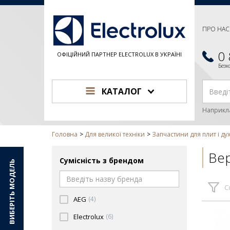
ПРО НАС
0
ОФІЦІЙНИЙ ПАРТНЕР ELECTROLUX В УКРАЇНІ
Без
КАТАЛОГ
Наприкл
Головна
Для великої техніки
Запчастини для плит і ду
Вер
Сумісність з брендом
ВИБЕРІТЬ МОДЕЛЬ
С
AEG
(4)
Electrolux
(6)