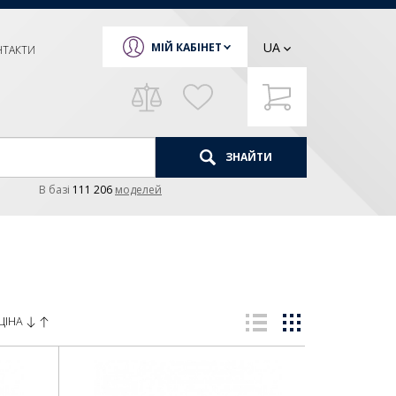
UA
МІЙ КАБІНЕТ
НТАКТИ
ЗНАЙТИ
В базi
111 206
моделей
ЦІНА