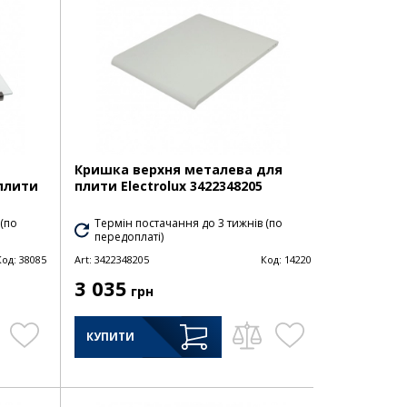
Кришка верхня металева для
плити
плити Electrolux 3422348205
 (по
Термін постачання до 3 тижнів (по
передоплаті)
Код:
38085
Art:
3422348205
Код:
14220
3 035
грн
КУПИТИ