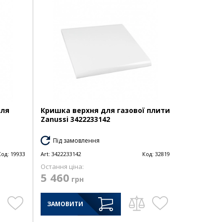
для
Кришка верхня для газової плити
Zanussi 3422233142
Під замовлення
Код:
19933
Art:
3422233142
Код:
32819
Остання ціна:
5 460
грн
ЗАМОВИТИ