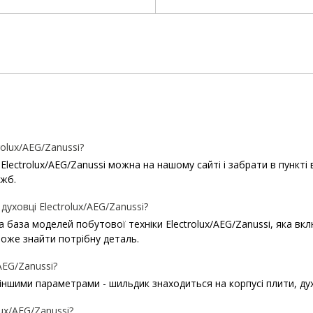
olux/AEG/Zanussi?
ctrolux/AEG/Zanussi можна на нашому сайті і забрати в пункті ви
ужб.
духовці Electrolux/AEG/Zanussi?
ша база моделей побутової техніки Electrolux/AEG/Zanussi, яка в
оже знайти потрібну деталь.
AEG/Zanussi?
іншими параметрами - шильдик знаходиться на корпусі плити, духо
ux/AEG/Zanussi?