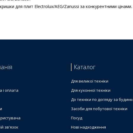
кришки для плит Electrolux/AEG/Zanussi за конкурентними цінами.
trolux 140055502151
 плити Electrolux
22348205
9 (скляна) 466x478mm
31963266
анія
Каталог
3142
Для великої техніки
а і оплата
Для кухонної техніки
До техніки по догляду за будин
и
Засоби для побутової техніки
ористувача
Посуд
ій зв'язок
Нові надходження