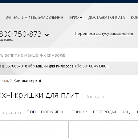
ЗАПЧАСТИНИ ПІД ЗАМОВЛЕННЯ
ІНФО
ДОСТАВКА І ОПЛАТА
КО
 800 750-873
Перевірка статусу замовлення
коштовно
ад,
3570667018
або
Мішки для пилососа
або
5010B-W DKCH
ховок
Кришки верхні
хні кришки для плит
6 товарів
ТОП
ПОПУЛЯРНІ
НОВИНКИ
РОЗПРОДАЖ
АКЦІЇ
ортувати за: