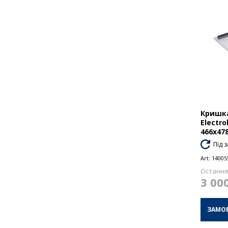
Кришка
Electro
466x4
Під 
Art:
14005
Остання 
3 00
ЗАМО