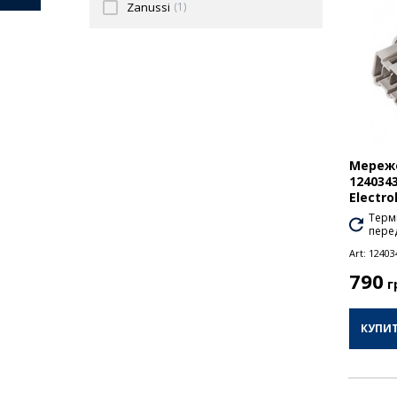
Zanussi
(1)
Мереже
124034
Electro
Термі
перед
Art:
12403
790
г
КУПИ