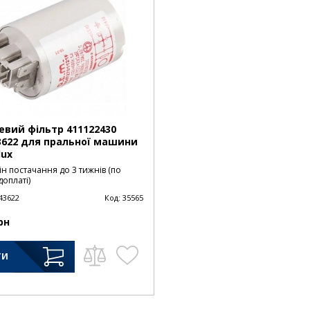
вий фільтр 411122430
3622 для пральної машини
lux
н постачання до 3 тижнів (по
оплаті)
43622
Код:
35565
рн
ТИ