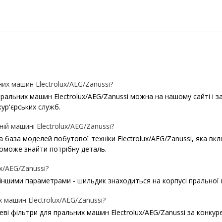
х машин Electrolux/AEG/Zanussi?
ьних машин Electrolux/AEG/Zanussi можна на нашому сайті і забр
кур'єрських служб.
ій машині Electrolux/AEG/Zanussi?
ша база моделей побутової техніки Electrolux/AEG/Zanussi, яка в
оможе знайти потрібну деталь.
x/AEG/Zanussi?
іншими параметрами - шильдик знаходиться на корпусі пральної м
машин Electrolux/AEG/Zanussi?
ві фільтри для пральних машин Electrolux/AEG/Zanussi за конкур