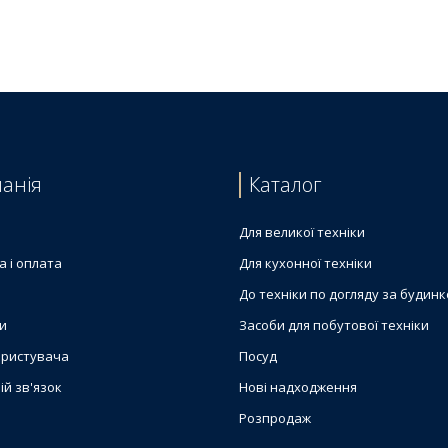
льної машини Electrolux
анія
Каталог
Для великої техніки
а і оплата
Для кухонної техніки
До техніки по догляду за будин
и
Засоби для побутової техніки
ористувача
Посуд
ій зв'язок
Нові надходження
Розпродаж