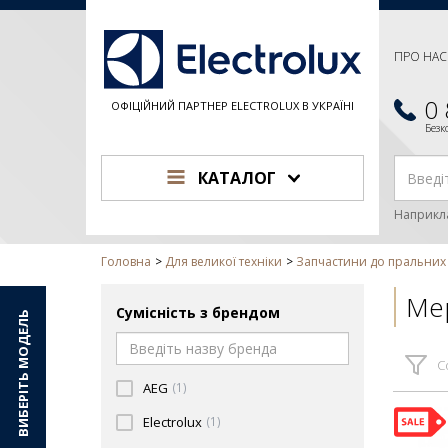
ПРО НАС
0
ОФІЦІЙНИЙ ПАРТНЕР ELECTROLUX В УКРАЇНІ
Без
КАТАЛОГ
Наприкл
Головна
Для великої техніки
Запчастини до пральни
Ме
Сумісність з брендом
ВИБЕРІТЬ МОДЕЛЬ
С
AEG
(1)
Electrolux
(1)