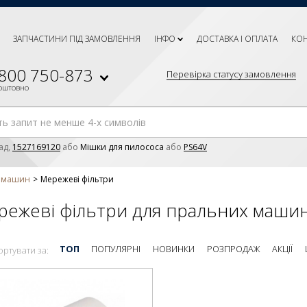
ЗАПЧАСТИНИ ПІД ЗАМОВЛЕННЯ
ІНФО
ДОСТАВКА І ОПЛАТА
КО
 800 750-873
Перевірка статусу замовлення
коштовно
ад,
1527169120
або
Мішки для пилососа
або
PS64V
х машин
Мережеві фільтри
режеві фільтри для пральних маши
ТОП
ПОПУЛЯРНІ
НОВИНКИ
РОЗПРОДАЖ
АКЦІЇ
ортувати за: