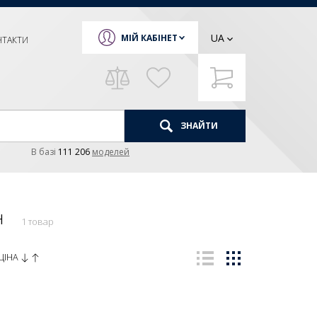
UA
МІЙ КАБІНЕТ
НТАКТИ
ЗНАЙТИ
В базi
111 206
моделей
н
1 товар
ЦІНА