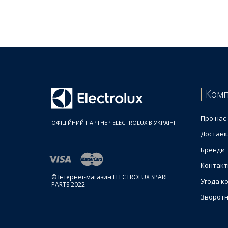
Ціни на Мережеві фільтри для пральних машин
Товар
Мережевий фільтр 411122430 1240343622 для пра
Комп
Про нас
ОФІЦІЙНИЙ ПАРТНЕР ELECTROLUX В УКРАЇНІ
Доставк
Бренди
Контакт
© Інтернет-магазин ELECTROLUX SPARE
Угода к
PARTS 2022
Зворотн