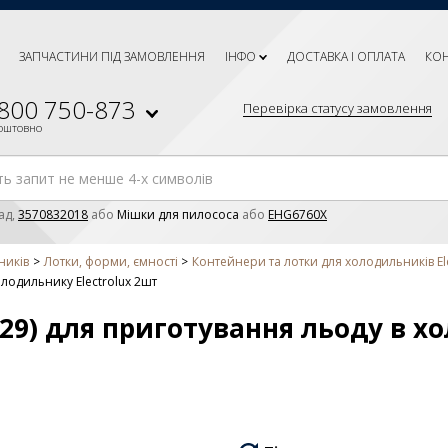
ЗАПЧАСТИНИ ПІД ЗАМОВЛЕННЯ
ІНФО
ДОСТАВКА І ОПЛАТА
КО
 800 750-873
Перевірка статусу замовлення
коштовно
ад,
3570832018
або
Мішки для пилососа
або
EHG6760X
ників
Лотки, форми, ємності
Контейнери та лотки для холодильників Ele
лодильнику Electrolux 2шт
29) для приготування льоду в 