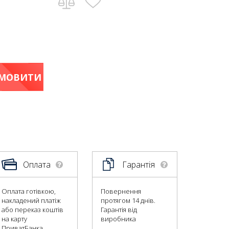
МОВИТИ
Оплата
Гарантія
Оплата готівкою,
Повернення
накладений платіж
протягом 14 днів.
або переказ коштів
Гарантія від
на карту
виробника
ПриватБанка.