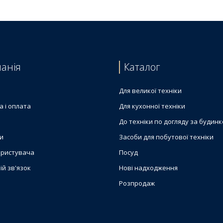
анія
Каталог
Для великої техніки
а і оплата
Для кухонної техніки
До техніки по догляду за будин
и
Засоби для побутової техніки
ористувача
Посуд
ій зв'язок
Нові надходження
Розпродаж