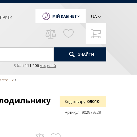
UA
МІЙ КАБІНЕТ
НТАКТИ
ЗНАЙТИ
В базi
111 206
моделей
ctrolux
холодильнику
09010
Код товару:
Артикул:
902979229