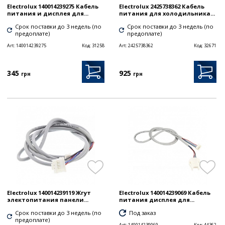
Electrolux 140014239275 Кабель
Electrolux 2425738362 Кабель
питания и дисплея для...
питания для холодильника...
Срок поставки до 3 недель (по
Срок поставки до 3 недель (по
предоплате)
предоплате)
Art:
140014239275
Код:
31258
Art:
2425738362
Код:
32671
345
925
грн
грн
Electrolux 140014239119 Жгут
Electrolux 140014239069 Кабель
электопитания панели...
питания дисплея для...
Срок поставки до 3 недель (по
Под заказ
предоплате)
Art:
140014239069
Код:
44362