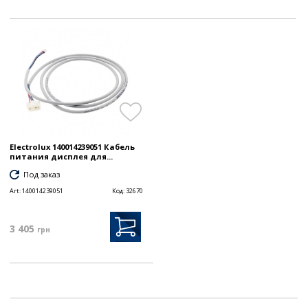
Electrolux 140014239051 Кабель
питания дисплея для...
Под заказ
Art:
140014239051
Код:
32670
3 405
грн