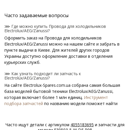
Часто задаваемые вопросы
⋙ Где можно купить Провода для холодильников
Electrolux/AEG/Zanussi?
Оформить заказ на Провода для холодильников
Electrolux/AEG/Zanussi можно на нашем сайте и забрать в
пункте выдачи в Киеве. Для жителей других городов
Украины доступно оформление доставки в отделения
курьерских служб.
⋙ Как узнать подходит ли запчасть к
Electrolux/AEG/Zanussi?
На сайте Electrolux-Spares.com.ua собрана самая большая
база моделей бытовой техники Electrolux/AEG/Zanussi,
которая включает более 1 млн единиц.
Инструмент
подбора запчастей
по названию модели поможет найти
нужную деталь.
⋙ Как узнать модель Electrolux/AEG/Zanussi?
Часто ищут детали с артикулом
4055183695
и запчасти для
Специальная наклейка производителя с названием модели
модели
E30503-5-W DE R08