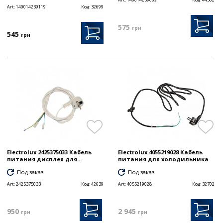
Art:
140014239119
Код:
32699
575
грн
545
грн
Electrolux 2425375033 Кабель
Electrolux 4055219028 Кабель
питания дисплея для...
питания для холодильника
Под заказ
Под заказ
Art:
2425375033
Код:
42639
Art:
4055219028
Код:
32702
950
2 945
грн
грн