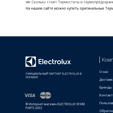
⋙ Сколько стоит Термостаты и термопредохранит
На нашем сайте можно купить оригинальные Термо
Цены на Термостаты и термопредохранители для
Товар
Electrolux 4055297529 Термостат 175°C для паро
Термопредохранитель 204*C 4055297511 для паро
Ком
О нас
ОФИЦИАЛЬНЫЙ ПАРТНЕР ELECTROLUX В
УКРАИНЕ
Доставк
Бренды
Контак
Пользов
© Интернет-магазин ELECTROLUX SPARE
PARTS 2022
Обратна