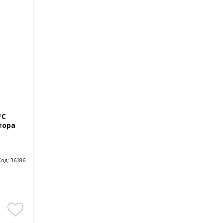
*C
тора
Код:
36186