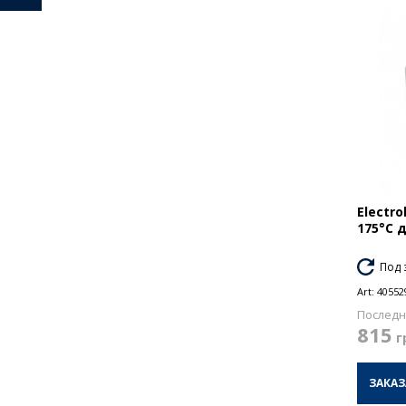
Electr
175°C 
Под 
Art:
40552
Последн
815
г
ЗАКАЗ