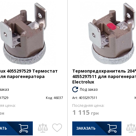
olux 4055297529 Термостат
Термопредохранитель 204
для парогенератора
4055297511 для парогенера
Electrolux
заказ
Под заказ
97529
Код:
46037
Art:
4055297511
яя цена:
Последняя цена:
1 115
рн
грн
АТЬ
ЗАКАЗАТЬ