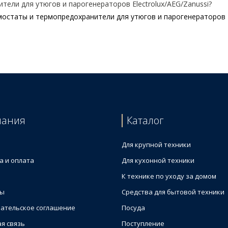
ели для утюгов и парогенераторов Electrolux/AEG/Zanussi?
статы и термопредохранители для утюгов и парогенераторов El
 утюгов и парогенераторов
генератора
генератора Electrolux
пания
Каталог
Для крупной техники
а и оплата
Для кухонной техники
К технике по уходу за домом
ты
Средства для бытовой техники
ательское соглашение
Посуда
я связь
Поступление