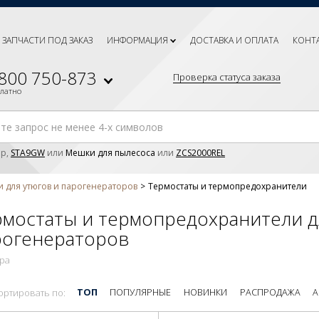
ЗАПЧАСТИ ПОД ЗАКАЗ
ИНФОРМАЦИЯ
ДОСТАВКА И ОПЛАТА
КОНТ
 800 750-873
Проверка статуса заказа
платно
р,
STA9GW
или
Мешки для пылесоса
или
ZCS2000REL
и для утюгов и парогенераторов
Термостаты и термопредохранители
рмостаты и термопредохранители д
рогенераторов
ара
ТОП
ПОПУЛЯРНЫЕ
НОВИНКИ
РАСПРОДАЖА
А
ортировать по: