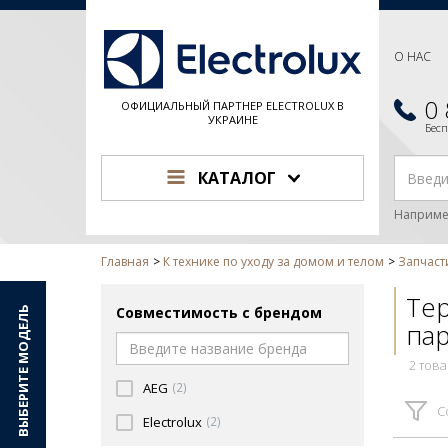
О НАС
0
ОФИЦИАЛЬНЫЙ ПАРТНЕР ELECTROLUX В
УКРАИНЕ
Бес
КАТАЛОГ
Наприме
Главная
К технике по уходу за домом и телом
Запчаст
Те
Совместимость с брендом
ВЫБЕРИТЕ МОДЕЛЬ
па
2 тов
AEG
(2)
С
Electrolux
(2)