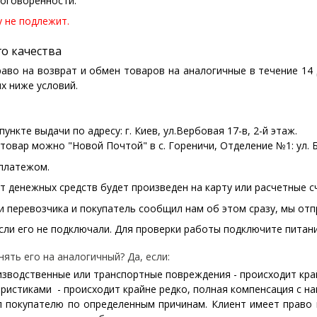
договоренности.
у не подлежит.
о качества
аво на возврат и обмен товаров на аналогичные в течение 14 
х ниже условий.
пункте выдачи по адресу: г. Киев, ул.Вербовая 17-в, 2-й этаж.
 товар можно "Новой Почтой" в с. Гореничи, Отделение №1: ул. Б
 платежом.
 денежных средств будет произведен на карту или расчетные с
и перевозчика и покупатель сообщил нам об этом сразу, мы отп
сли его не подключали. Для проверки работы подключите питани
ять его на аналогичный? Да, если:
изводственные или транспортные повреждения - происходит кра
ристиками - происходит крайне редко, полная компенсация с н
л покупателю по определенным причинам. Клиент имеет право 