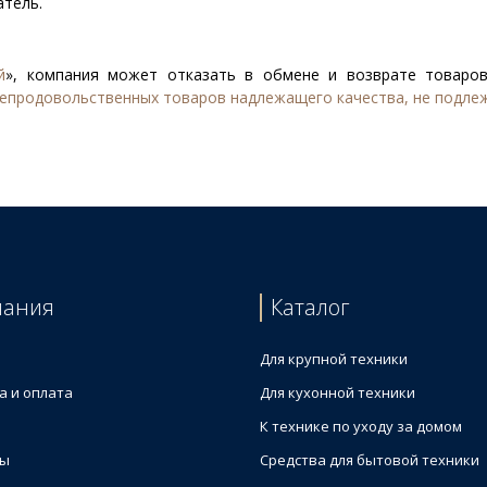
атель.
й
», компания может отказать в обмене и возврате товаров
епродовольственных товаров надлежащего качества, не подле
пания
Каталог
Для крупной техники
а и оплата
Для кухонной техники
К технике по уходу за домом
ты
Средства для бытовой техники