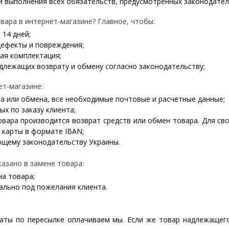
 и выполнения всех обязательств, предусмотренных законодате
вара в интернет-магазине? Главное, чтобы:
 14 дней;
дефекты и повреждения;
ая комплектация;
подлежащих возврату и обмену согласно законодательству;
ет-магазине:
а или обмена, все необходимые почтовые и расчетные данные;
х по заказу клиента;
овара производится возврат средств или обмен товара. Для св
 карты в формате IBAN;
ющему законодательству
Украины
.
азано в замене товара:
а товара;
ально под пожелания клиента.
раты по пересылке оплачиваем мы. Если же товар надлежащего 