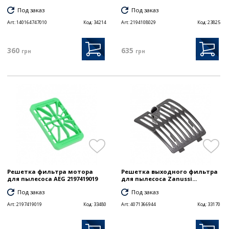
Под заказ
Под заказ
Art:
140164747010
Код:
34214
Art:
2194108029
Код:
23825
360
635
грн
грн
Решетка фильтра мотора
Решетка выходного фильтра
для пылесоса AEG 2197419019
для пылесоса Zanussi...
Под заказ
Под заказ
Art:
2197419019
Код:
33480
Art:
4071366944
Код:
33170