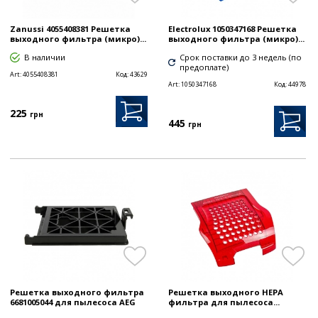
Zanussi 4055408381 Решетка
Electrolux 1050347168 Решетка
выходного фильтра (микро)...
выходного фильтра (микро)...
В наличии
Срок поставки до 3 недель (по
предоплате)
Art:
4055408381
Код:
43629
Art:
1050347168
Код:
44978
225
грн
445
грн
Решетка выходного фильтра
Решетка выходного HEPA
6681005044 для пылесоса AEG
фильтра для пылесоса...