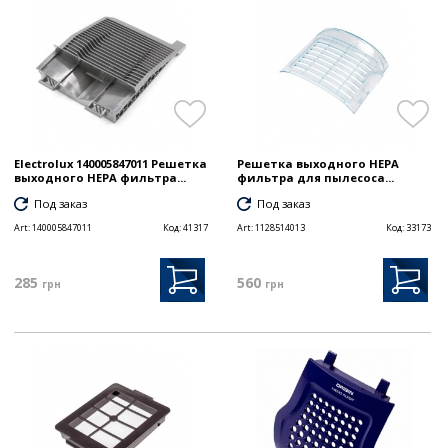
Electrolux 140005847011 Решетка
Решетка выходного HEPA
выходного HEPA фильтра...
фильтра для пылесоса...
Под заказ
Под заказ
Art:
140005847011
Код:
41317
Art:
1128514013
Код:
33173
285
560
грн
грн