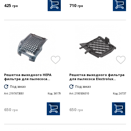
425
710
грн
грн
Решетка выходного HEPA
Решетка выходного фильтра
фильтра для пылесоса...
для пылесоса Electrolux...
Под заказ
Под заказ
Art:
2197473081
Код:
34179
Art:
2190506010
Код:
24737
650
650
грн
грн