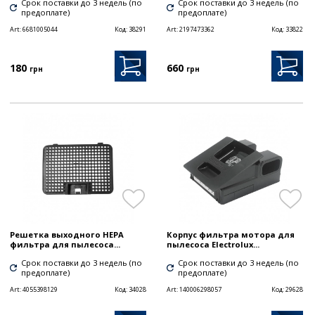
Срок поставки до 3 недель (по
Срок поставки до 3 недель (по
предоплате)
предоплате)
Art:
6681005044
Код:
38291
Art:
2197473362
Код:
33822
180
660
грн
грн
Решетка выходного HEPA
Корпус фильтра мотора для
фильтра для пылесоса...
пылесоса Electrolux...
Срок поставки до 3 недель (по
Срок поставки до 3 недель (по
предоплате)
предоплате)
Art:
4055398129
Код:
34028
Art:
140006298057
Код:
29628