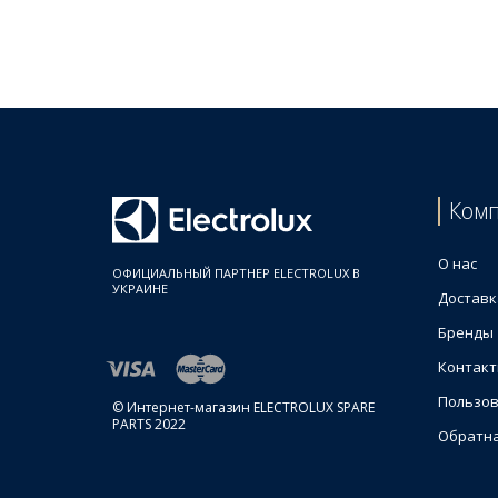
Цены на Держатели терок для кухонного комбай
Товар
Диск держатель вставок для кухонного комбайн
Ком
О нас
ОФИЦИАЛЬНЫЙ ПАРТНЕР ELECTROLUX В
УКРАИНЕ
Доставк
Бренды
Контак
Пользов
© Интернет-магазин ELECTROLUX SPARE
PARTS 2022
Обратна