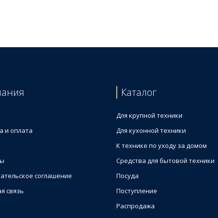
на
а AEG 4071318846
пания
Каталог
Для крупной техники
а и оплата
Для кухонной техники
К технике по уходу за домом
ты
Средства для бытовой техники
ательское соглашение
Посуда
я связь
Поступление
Распродажа