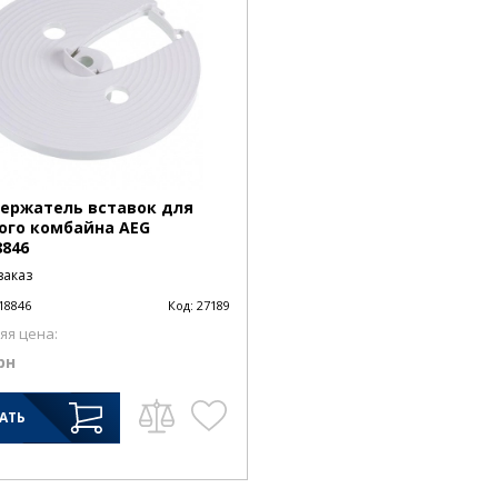
ержатель вставок для
ого комбайна AEG
8846
заказ
18846
Код:
27189
яя цена:
рн
АТЬ