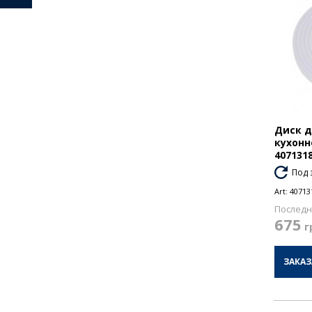
Диск д
кухонн
407131
Под 
Art:
40713
Последн
675
г
ЗАКАЗ