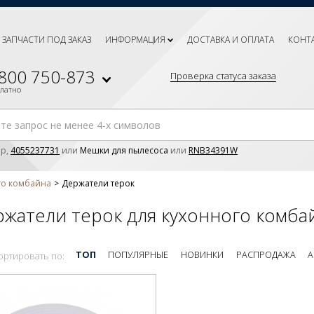
ЗАПЧАСТИ ПОД ЗАКАЗ
ИНФОРМАЦИЯ
ДОСТАВКА И ОПЛАТА
КОНТ
 800 750-873
Проверка статуса заказа
платно
р,
4055237731
или
Мешки для пылесоса
или
RNB34391W
го комбайна
Держатели терок
жатели терок для кухонного комба
ТОП
ПОПУЛЯРНЫЕ
НОВИНКИ
РАСПРОДАЖА
А
ортировать по: