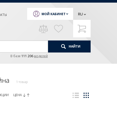
RU
МОЙ КАБИНЕТ
АКТЫ
НАЙТИ
В базе
111 206
моделей
йна
1 товар
ЦЕНА
КЦИИ