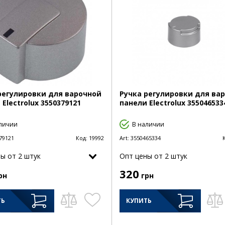
регулировки для варочной
Ручка регулировки для ва
Electrolux 3550379121
панели Electrolux 355046533
личии
В наличии
79121
Код:
19992
Art:
3550465334
ы от 2 штук
Опт цены от 2 штук
320
рн
грн
ТЬ
КУПИТЬ