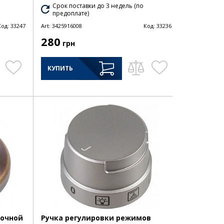
Срок поставки до 3 недель (по
предоплате)
Код:
33247
Art:
3425916008
Код:
33236
280
грн
КУПИТЬ
рочной
Ручка регулировки режимов