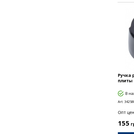
Ручка 
плиты 
В на
Art:
34258
Опт цен
155
г