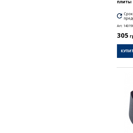
плиты 
Срок
пред
Art:
14019
305
г
КУПИ