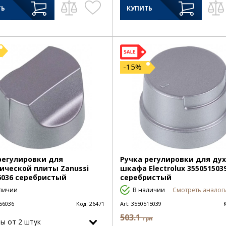
ТЬ
КУПИТЬ
-15%
регулировки для
Ручка регулировки для ду
ической плиты Zanussi
шкафа Electrolux 355051503
6036 серебристый
серебристый
личии
В наличии
Смотреть аналоги
56036
Код:
26471
Art:
3550515039
503.1
грн
ы от 2 штук