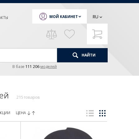
RU
МОЙ КАБИНЕТ
АКТЫ
НАЙТИ
В базе
111 206
моделей
тей
215 товаров
ЦЕНА
КЦИИ