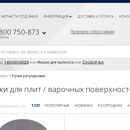
ЗАПЧАСТИ ПОД ЗАКАЗ
ИНФОРМАЦИЯ
ДОСТАВКА И ОПЛАТА
КОНТ
 800 750-873
Проверка статуса заказа
платно
р,
140043543028
или
Мешки для пылесоса
или
ZGG62414LA
ховок
Ручки регулировки
ки для плит / варочных поверхнос
ТОП
ПОПУЛЯРНЫЕ
НОВИНКИ
РАСПРОДАЖА
А
ортировать по: