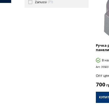
Zanussi
(71)
Ручка 
панели 
В на
Art:
35503
Опт цен
700
г
КУПИ