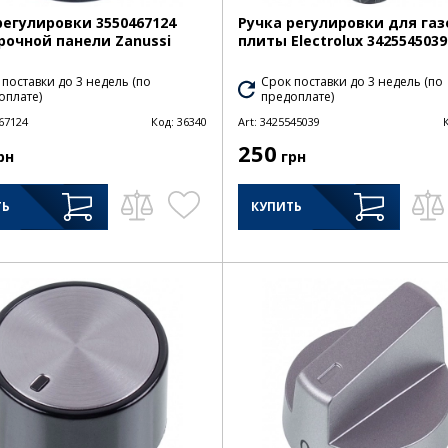
регулировки 3550467124
Ручка регулировки для га
рочной панели Zanussi
плиты Electrolux 3425545039
 поставки до 3 недель (по
Срок поставки до 3 недель (по
оплате)
предоплате)
67124
Код:
36340
Art:
3425545039
250
рн
грн
ТЬ
КУПИТЬ