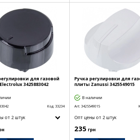
регулировки для газовой
Ручка регулировки для га
Electrolux 3425883042
плиты Zanussi 3425549015
личии
В наличии
83042
Код:
33234
Art:
3425549015
ы от 2 штук
Опт цены от 2 штук
235
рн
грн