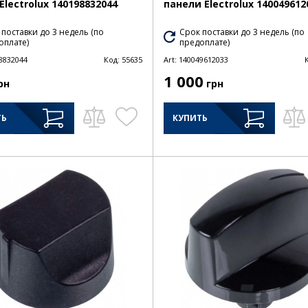
Electrolux 140198832044
панели Electrolux 140049612
 поставки до 3 недель (по
Срок поставки до 3 недель (по
оплате)
предоплате)
8832044
Код:
55635
Art:
140049612033
1 000
рн
грн
ТЬ
КУПИТЬ