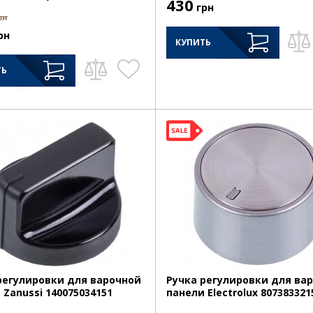
430
грн
рн
рн
КУПИТЬ
ТЬ
регулировки для варочной
Ручка регулировки для ва
 Zanussi 140075034151
панели Electrolux 807383321