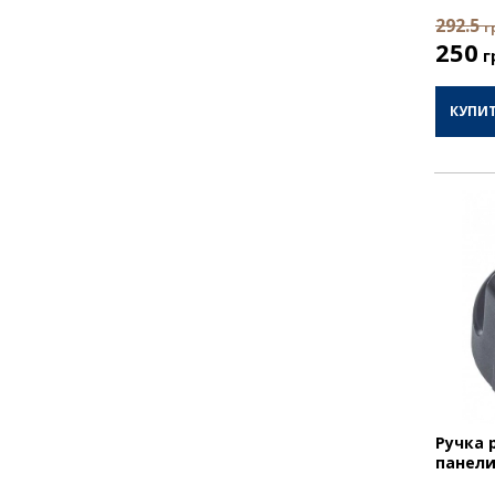
292.5
г
250
г
КУПИ
Ручка 
панели