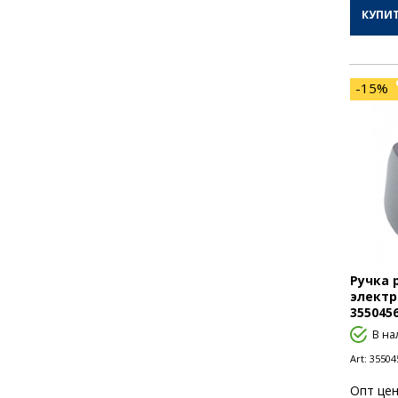
КУПИ
-15%
Ручка 
электр
355045
В на
Art:
35504
Опт цен