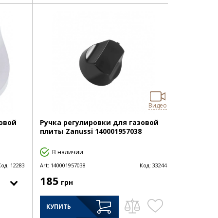
Видео
зовой
Ручка регулировки для газовой
плиты Zanussi 140001957038
В наличии
Код:
12283
Art:
140001957038
Код:
33244
185
грн
КУПИТЬ