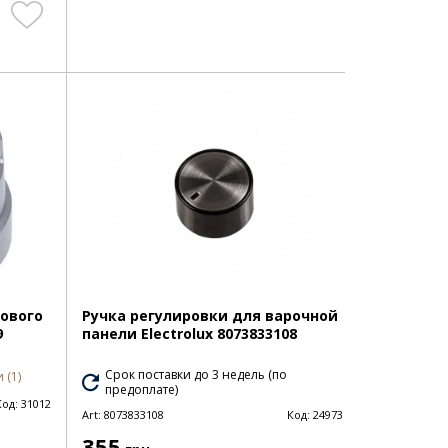
хового
Ручка регулировки для варочной
9
панели Electrolux 8073833108
Срок поставки до 3 недель (по
 (1)
предоплате)
Код:
31012
Art:
8073833108
Код:
24973
355