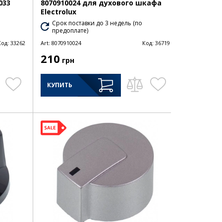
033
8070910024 для духового шкафа
Electrolux
Срок поставки до 3 недель (по
предоплате)
Код:
33262
Art:
8070910024
Код:
36719
210
грн
КУПИТЬ