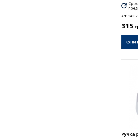
Срок
пред
Art:
14007
315
г
КУПИ
Ручка 