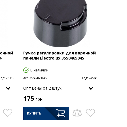
рочной
Ручка регулировки для варочной
4
панели Electrolux 3550465045
В наличии
Код:
23119
Art:
3550465045
Код:
24568
Опт цены от 2 штук
175
грн
КУПИТЬ