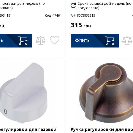
 поставки до 3 недель (по
Срок поставки до 3 недель (по
оплате)
предоплате)
5034151
Код:
47464
Art:
8073833215
315
рн
грн
ТЬ
КУПИТЬ
регулировки для газовой
Ручка регулировки для ва