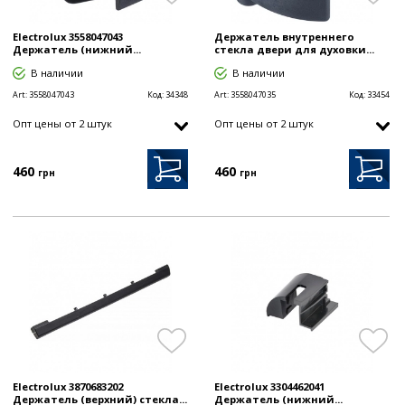
Electrolux 3558047043
Держатель внутреннего
Держатель (нижний...
стекла двери для духовки...
В наличии
В наличии
Art:
3558047043
Код:
34348
Art:
3558047035
Код:
33454
Опт цены от 2 штук
Опт цены от 2 штук
460
460
грн
грн
Electrolux 3870683202
Electrolux 3304462041
Держатель (верхний) стекла...
Держатель (нижний...