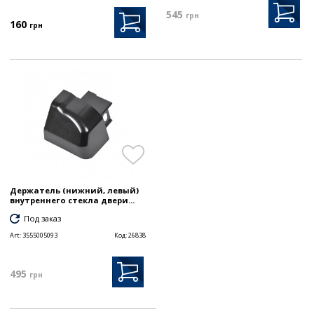
545
грн
160
грн
Держатель (нижний, левый)
внутреннего стекла двери...
Под заказ
Art:
3555005093
Код:
26838
495
грн