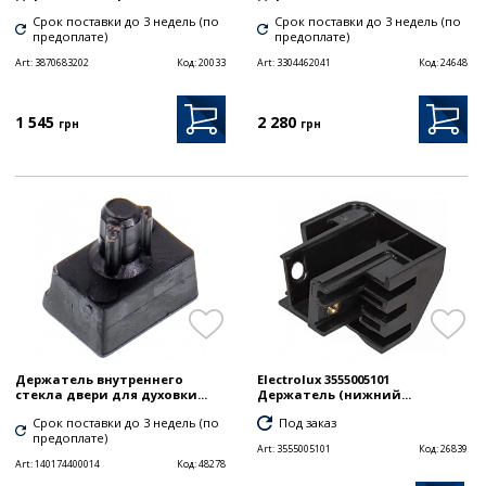
Срок поставки до 3 недель (по
Срок поставки до 3 недель (по
предоплате)
предоплате)
Art:
3870683202
Код:
20033
Art:
3304462041
Код:
24648
1 545
2 280
грн
грн
Держатель внутреннего
Electrolux 3555005101
стекла двери для духовки...
Держатель (нижний...
Срок поставки до 3 недель (по
Под заказ
предоплате)
Art:
3555005101
Код:
26839
Art:
140174400014
Код:
48278