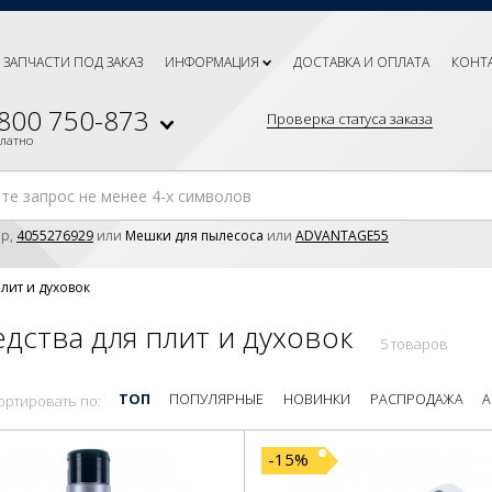
ЗАПЧАСТИ ПОД ЗАКАЗ
ИНФОРМАЦИЯ
ДОСТАВКА И ОПЛАТА
КОНТ
 800 750-873
Проверка статуса заказа
платно
р,
4055276929
или
Мешки для пылесоса
или
ADVANTAGE55
плит и духовок
дства для плит и духовок
5 товаров
ТОП
ПОПУЛЯРНЫЕ
НОВИНКИ
РАСПРОДАЖА
А
ортировать по:
-15%