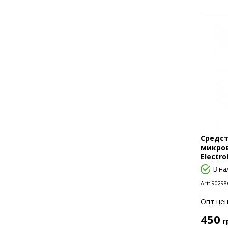
Средст
микров
Electro
В на
Art:
90298
Опт цен
450
г