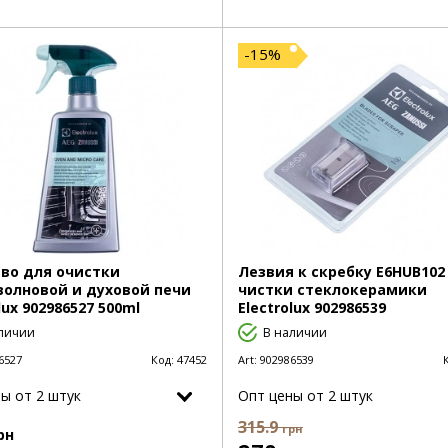
-15%
во для очистки
Лезвия к скребку E6HUB102
олновой и духовой печи
чистки стеклокерамики
lux 902986527 500ml
Electrolux 902986539
личии
В наличии
6527
Код:
47452
Art:
902986539
ы от 2 штук
Опт цены от 2 штук
315.9
грн
рн