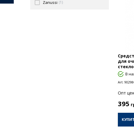
Zanussi
(1)
Средст
для оч
стекло
В на
Art:
90298
Опт цен
395
г
КУПИ