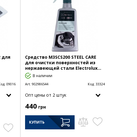
2 для
Средство M3SCS200 STEEL CARE
для очистки поверхностей из
нержавеющей стали Electrolux...
В наличии
Код:
09016
Art:
902986544
Код:
33324
Опт цены от 2 штук
440
грн
КУПИТЬ