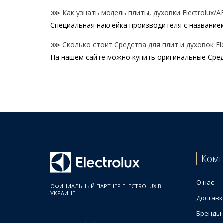
⋙ Как узнать модель плиты, духовки Electrolux/A
Специальная наклейка производителя с названием 
⋙ Сколько стоит Средства для плит и духовок Ele
На нашем сайте можно купить оригинальные Средст
Цены на Средства для плит и духовок
Товар
Средство M3HCC200 VITRO CARE для очистки сте
Скребок E6HUE102 902986532 для чистки стеклоке
Средство M3SCS200 STEEL CARE для очистки пове
Средство для очистки микроволновой и духовой п
Лезвия к скребку E6HUB102 для чистки стеклокер
Ком
О нас
ОФИЦИАЛЬНЫЙ ПАРТНЕР ELECTROLUX В
УКРАИНЕ
Доставк
Бренды