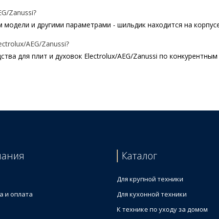
EG/Zanussi?
модели и другими параметрами - шильдик находится на корпусе п
ctrolux/AEG/Zanussi?
ва для плит и духовок Electrolux/AEG/Zanussi по конкурентным
клокерамической варочной поверхности Electrolux 902986522 30
рамики Electrolux
рхностей из нержавеющей стали Electrolux 902986544 500ml
ечи Electrolux 902986527 500ml
амики Electrolux 902986539
пания
Каталог
Для крупной техники
а и оплата
Для кухонной техники
К технике по уходу за домом