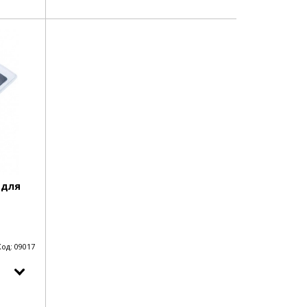
 для
Код:
09017