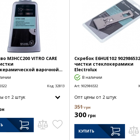
во M3HCC200 VITRO CARE
Скребок E6HUE102 90298653
истки
чистки стеклокерамики
керамической варочной...
Electrolux
личии
В наличии
6522
Код:
32813
Art:
902986532
ы от 2 штук
Опт цены от 2 штук
351
грн
рн
300
грн
ТЬ
КУПИТЬ