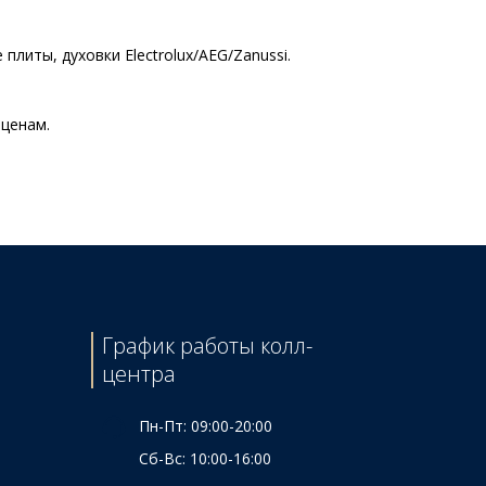
литы, духовки Electrolux/AEG/Zanussi.
 ценам.
Цена
0ml
395 ₴
300 ₴
440 ₴
450 ₴
270 ₴
График работы колл-
центра
Пн-Пт: 09:00-20:00
Сб-Вс: 10:00-16:00