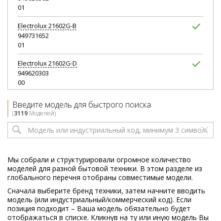
01
Electrolux
21602G-B
949731652
01
Electrolux
21602G-D
949620303
00
Electrolux
21602G-D
Введите модель для быстрого поиска
949731653
(
3119
Моделей)
01
Electrolux
21602G-M
949620304
02
Мы собрали и структурировали огромное количество
моделей для разной бытовой техники. В этом разделе из
Electrolux
21602G-M
глобального перечня отобраны совместимые модели.
949620563
Сначала выберите бренд техники, затем начните вводить
00
модель (или индустриальный/коммерческий код). Если
позиция подходит – Ваша модель обязательно будет
Electrolux
21602G-M
отображаться в списке. Кликнув на ту или иную модель Вы