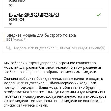
925033650
00
Electrolux
CBNF350 ELECTROLUX E
925034053
01
Electrolux
EN13600AW
Введите модель для быстрого поиска
925032957
(
378
Моделей)
01
Electrolux
EN13601AW
925032955
00
Мы собрали и структурировали огромное количество
моделей для разной бытовой техники. В этом разделе из
Electrolux
EN3430COW
глобального перечня отобраны совместимые модели.
925034621
Сначала выберите бренд техники, затем начните вводить
00
модель (или индустриальный/коммерческий код). Если
позиция подходит – Ваша модель обязательно будет
Electrolux
EN3440COW
отображаться в списке. Кликнув на ту или иную модель Вы
925034588
перейдете к списку всех доступных запчастей и аксессуаров
00
к этой модели техники. Если вашей модели не оказалось в
списке, свяжитесь с нами.
Electrolux
EN3441AOW