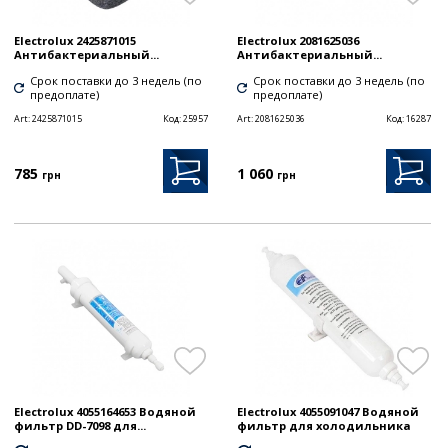
Electrolux 2425871015
Electrolux 2081625036
Антибактериальный...
Антибактериальный...
Срок поставки до 3 недель (по
Срок поставки до 3 недель (по
предоплате)
предоплате)
Art:
2425871015
Код:
25957
Art:
2081625036
Код:
16287
785
1 060
грн
грн
Electrolux 4055164653 Водяной
Electrolux 4055091047 Водяной
фильтр DD-7098 для...
фильтр для холодильника