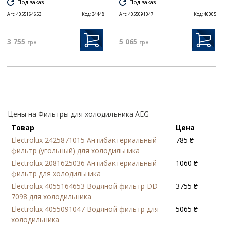
Под заказ
Под заказ
Art:
4055164653
Код:
34448
Art:
4055091047
Код:
46005
3 755
5 065
грн
грн
Цены на Фильтры для холодильника AEG
Товар
Цена
Electrolux 2425871015 Антибактериальный
785 ₴
фильтр (угольный) для холодильника
Electrolux 2081625036 Антибактериальный
1060 ₴
фильтр для холодильника
Electrolux 4055164653 Водяной фильтр DD-
3755 ₴
7098 для холодильника
Electrolux 4055091047 Водяной фильтр для
5065 ₴
холодильника