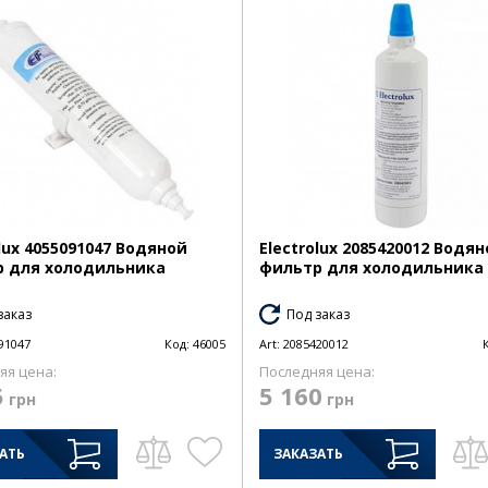
olux 4055091047 Водяной
Electrolux 2085420012 Водя
 для холодильника
фильтр для холодильника
заказ
Под заказ
91047
Код:
46005
Art:
2085420012
яя цена:
Последняя цена:
5
5 160
грн
грн
АТЬ
ЗАКАЗАТЬ