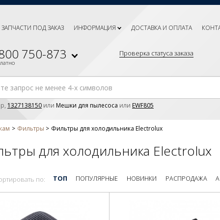
ЗАПЧАСТИ ПОД ЗАКАЗ
ИНФОРМАЦИЯ
ДОСТАВКА И ОПЛАТА
КОНТ
 800 750-873
Проверка статуса заказа
платно
р,
1327138150
или
Мешки для пылесоса
или
EWF805
кам
Фильтры
Фильтры для холодильника Electrolux
ьтры для холодильника Electrolux
ТОП
ПОПУЛЯРНЫЕ
НОВИНКИ
РАСПРОДАЖА
А
ортировать по: