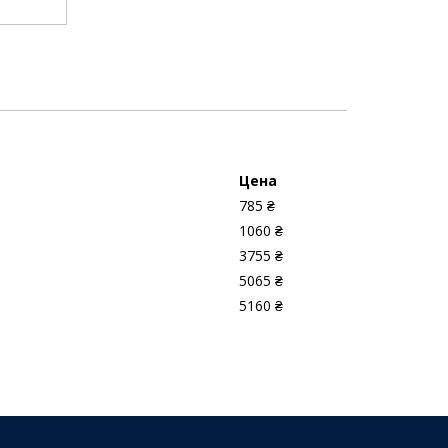
Цена
785 ₴
1060 ₴
3755 ₴
5065 ₴
5160 ₴