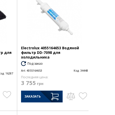
Electrolux 4055164653 Водяной
р для
фильтр DD-7098 для
холодильника
Под заказ
Art:
4055164653
Код:
34448
Код:
16287
Последняя цена:
3 755
грн
ЗАКАЗАТЬ