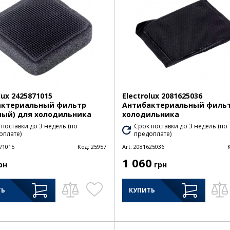
lux 2425871015
Electrolux 2081625036
актериальный фильтр
Антибактериальный фильт
ный) для холодильника
холодильника
 поставки до 3 недель (по
Срок поставки до 3 недель (по
оплате)
предоплате)
71015
Код:
25957
Art:
2081625036
1 060
рн
грн
ТЬ
КУПИТЬ