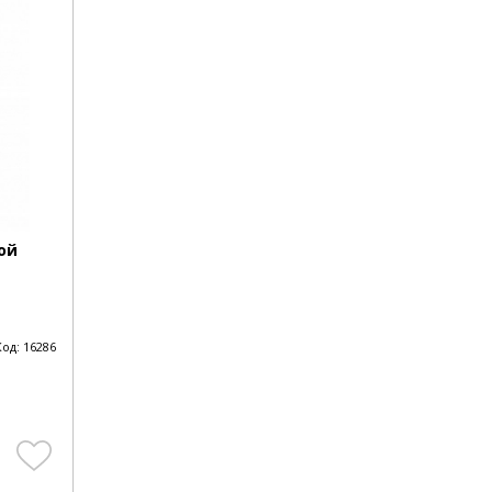
ной
Код:
16286