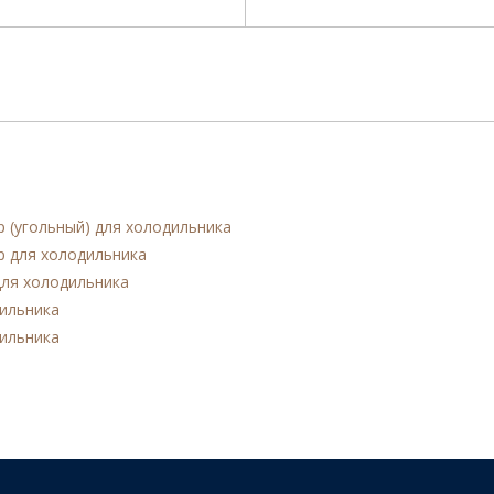
р (угольный) для холодильника
р для холодильника
для холодильника
дильника
дильника