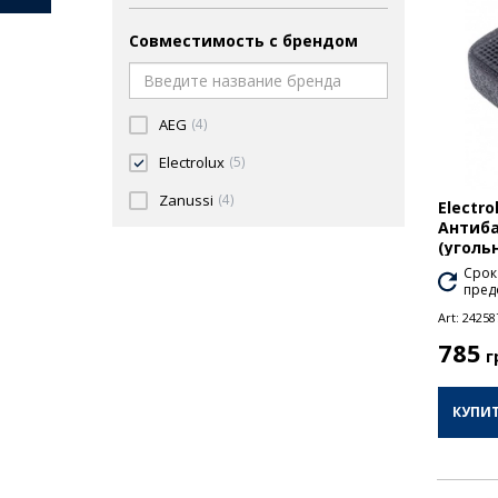
Совместимость с брендом
AEG
(4)
Electrolux
(5)
Zanussi
(4)
Electro
Антиб
(уголь
Срок
пред
Art:
24258
785
г
КУПИ