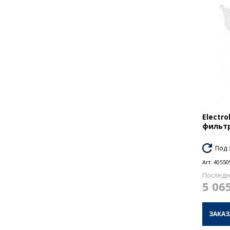
Electr
фильтр
Под 
Art:
40550
Последн
5 06
ЗАКАЗ