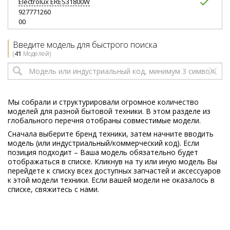
Electrolux
ERES31800W
927771260
00
Electrolux
ERES31800X
Введите модель для быстрого поиска
927770981
(
41
Моделей)
00
Electrolux
ERES31800X
927770986
00
Мы собрали и структурировали огромное количество
моделей для разной бытовой техники. В этом разделе из
Electrolux
ERES31800X
глобального перечня отобраны совместимые модели.
927771261
Сначала выберите бренд техники, затем начните вводить
00
модель (или индустриальный/коммерческий код). Если
позиция подходит – Ваша модель обязательно будет
Electrolux
ERES3500
отображаться в списке. Кликнув на ту или иную модель Вы
927770960
перейдете к списку всех доступных запчастей и аксессуаров
00
к этой модели техники. Если вашей модели не оказалось в
списке, свяжитесь с нами.
Electrolux
ERES3500
927770965
00