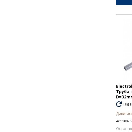
Electro
Труба 
D=32mm
Під 
Дивитись
Art:
90025
Остання 