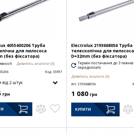
lux 4055400206 Труба
Electrolux 2193668056 Труба
опічна для пилососа
телескопічна для пилососа
 (без фіксатора)
D=32mm (без фіксатора)
Термін постачання до 3 тижнів
явності
Дивитись аналоги (6)
передоплаті)
00206
Код:
33397
Дивитись аналоги (6)
и від 2 штук
Art:
2193668056
5
1 080
грн
грн
ТИ
КУПИТИ