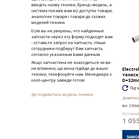
введіть назву техніки, бренд і модель, а
система покаже вам всі доступні товари,
аналогічні товари і товари до схожих
моделей техніки.
Если вы не уверены, что найденные
запчасти через эту форму подходят вам
- оставьте запрос на запчасть. Наши
сотрудники подберут Вам запчасть
согласно указанным вами данным.
Якщо запчастина не знаходиться чи ви
не впевнені, що вона підійде до вашої
Electro
техніки, телефонуйте нам. Менеджери з
телеск
D=32mm
колл-центру завжди готові
Під 
Де подивитись модель техніки
Дивитись
Art:
21936
Остання 
1 05
ЗАМО