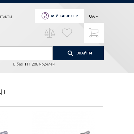
UA
МІЙ КАБІНЕТ
НТАКТИ
ЗНАЙТИ
В базi
111 206
моделей
N+