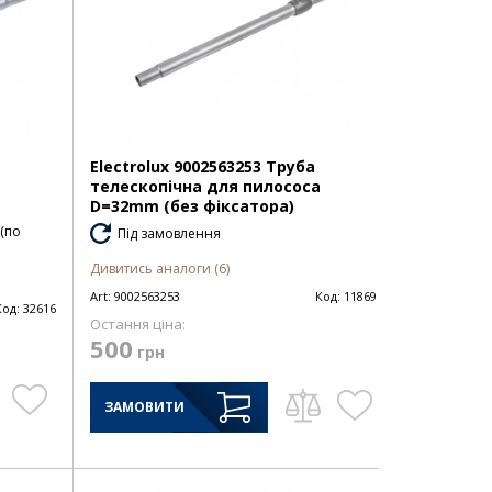
Electrolux 9002563253 Труба
телескопічна для пилососа
D=32mm (без фіксатора)
 (по
Під замовлення
Дивитись аналоги (6)
Art:
9002563253
Код:
11869
Код:
32616
Остання ціна:
500
грн
ЗАМОВИТИ