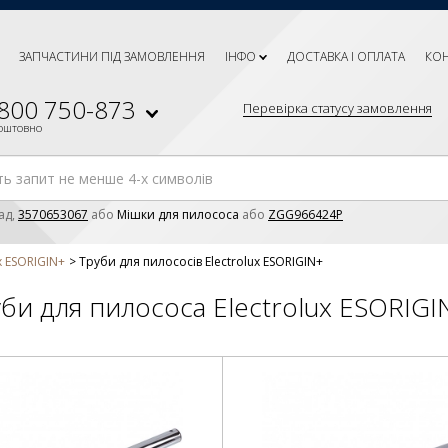
ЗАПЧАСТИНИ ПІД ЗАМОВЛЕННЯ
ІНФО
ДОСТАВКА І ОПЛАТА
КО
 800 750-873
Перевірка статусу замовлення
коштовно
ад,
3570653067
або
Мішки для пилососа
або
ZGG966424P
x ESORIGIN+
Труби для пилососів Electrolux ESORIGIN+
би для пилососа Electrolux ESORIGI