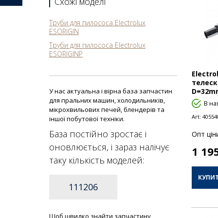
Схожі моделі
Труби для пилососа Electrolux
ESORIGIN
Труби для пилососа Electrolux
ESORIGINP
Electro
телеск
У нас актуальна і вірна база запчастин
D=32mm
для пральних машин, холодильників,
В на
мікрохвильових печей, блендерів та
Art:
40554
іншої побутової техніки.
База постійно зростає і
Опт цiн
оновлюється, і зараз налічує
1 19
таку кількість моделей:
КУПИ
111206
Щоб швидко знайти запчастину,