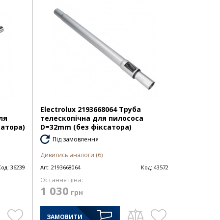
Electrolux 2193668064 Труба
ля
телескопічна для пилососа
сатора)
D=32mm (без фіксатора)
Під замовлення
Дивитись аналоги (6)
Код:
36239
Art:
2193668064
Код:
43572
Остання ціна:
1 030
грн
ЗАМОВИТИ