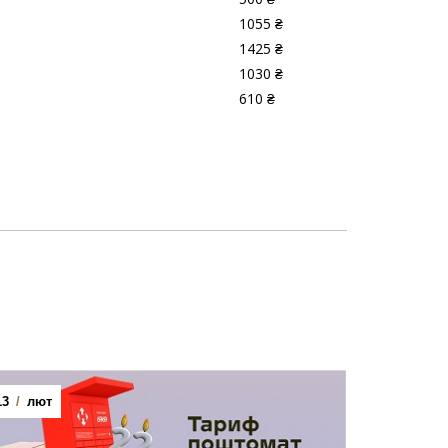
1055 ₴
1425 ₴
1030 ₴
610 ₴
13
/
лют