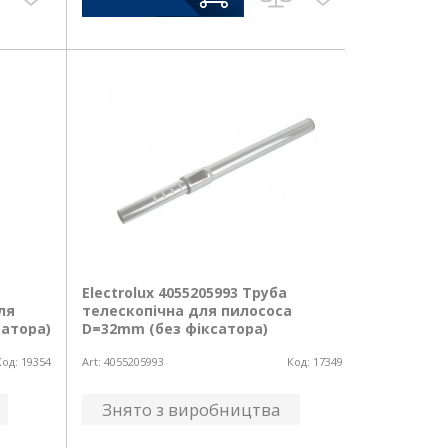
Electrolux 4055205993 Труба
ля
телескопічна для пилососа
сатора)
D=32mm (без фіксатора)
Код:
19354
Art:
4055205993
Код:
17349
Знято з виробництва