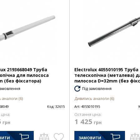
lux 2193668049 Труба
Electrolux 4055010195 Труба
опічна для пилососа
телескопічна (металева) д
 (без фіксатора)
пилососа D=32mm (без фік
замовлення
Під замовлення
 аналоги (6)
Дивитись аналоги (6)
68049
Код:
32615
Art:
4055010195
ціна:
Остання ціна:
5
1 425
грн
грн
ВИТИ
ЗАМОВИТИ