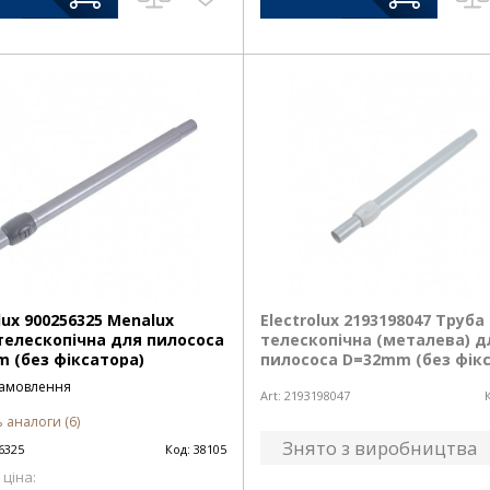
lux 900256325 Menalux
Electrolux 2193198047 Труба
телескопічна для пилососа
телескопічна (металева) д
 (без фіксатора)
пилососа D=32mm (без фік
замовлення
Art:
2193198047
 аналоги (6)
Знято з виробництва
6325
Код:
38105
ціна: