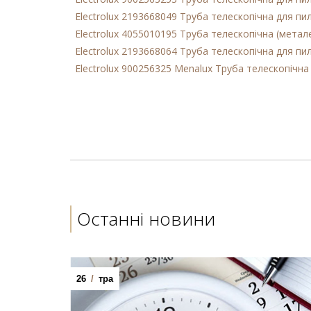
Electrolux 2193668049 Труба телескопічна для п
Electrolux 4055010195 Труба телескопічна (мета
Electrolux 2193668064 Труба телескопічна для п
Electrolux 900256325 Menalux Труба телескопічн
Останні новини
26
/
тра