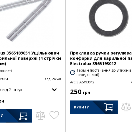
olux 3565189051 Ущільнювач
Прокладка ручки регулюва
рильної поверхні (4 стрічки
конфорки для варильної п
мм)
Electrolux 3565193012
Термін постачання до 3 тижнів
явності
передоплаті)
89051
Код:
24540
Art:
3565193012
и від 2 штук
250
грн
рн
КУПИТИ
ТИ