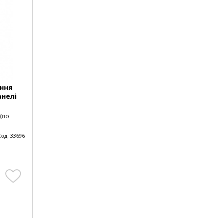
ння
анелі
 (по
Код:
33696