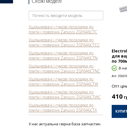
Схожі моделі
Ущільнювачі і гумові прокладки до
плити і поверхні Zanussi ZGF646CTC
Ущільнювачі і гумові прокладки до
плити і поверхні Zanussi ZGF646CTCC
Electr
Ущільнювачі і гумові прокладки до
для ва
плити і поверхні Zanussi ZGF646CTN
по 700
Ущільнювачі і гумові прокладки до
В на
плити і поверхні Zanussi ZGF646CTNC
Art:
35651
Ущільнювачі і гумові прокладки до
плити і поверхні Zanussi ZGF646CTW
Опт цiн
Ущільнювачі і гумові прокладки до
410
плити і поверхні Zanussi ZGF646CTWC
г
Ущільнювачі і гумові прокладки до
плити і поверхні Zanussi ZGF646CTX
КУПИ
Ущільнювачі і гумові прокладки до
плити і поверхні Zanussi ZGF646ICM
У нас актуальна і вірна база запчастин