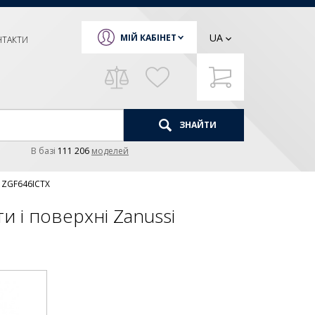
UA
МІЙ КАБІНЕТ
НТАКТИ
ЗНАЙТИ
В базi
111 206
моделей
i ZGF646ICTX
и і поверхні Zanussi