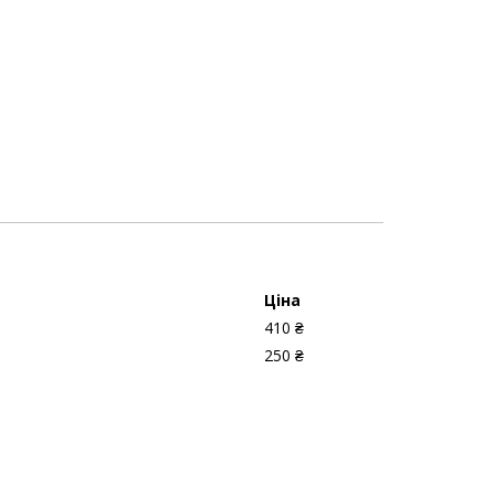
Ціна
410 ₴
250 ₴