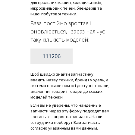
для пральних машин, холодильників,
Ущільнювачі і гумові прокладки до
мікрохвильових печей, блендерів та
плити і поверхні Zanussi ZGF646ICW
іншої побутової техніки.
Ущільнювачі і гумові прокладки до
База постійно зростає і
плити і поверхні Zanussi ZGF646ICX
оновлюється, і зараз налічує
Ущільнювачі і гумові прокладки до
плити і поверхні Zanussi ZGF646ITN
таку кількість моделей:
Ущільнювачі і гумові прокладки до
плити і поверхні Zanussi ZGF646ITNC
111206
Ущільнювачі і гумові прокладки до
плити і поверхні Zanussi ZGF646IX
Щоб швидко знайти запчастину,
введіть назву техніки, бренд і модель, а
система покаже вам всі доступні товари,
аналогічні товари і товари до схожих
моделей техніки.
Если вы не уверены, что найденные
запчасти через эту форму подходят вам
- оставьте запрос на запчасть. Наши
сотрудники подберут Вам запчасть
согласно указанным вами данным.