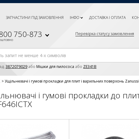
ЗАПЧАСТИНИ ПІД ЗАМОВЛЕННЯ
ІНФО
ДОСТАВКА І ОПЛАТА
КО
 800 750-873
Перевірка статусу замовлення
коштовно
ад,
3872079029
або
Мішки для пилососа
або
ZE341B
X
Ущільнювачі і гумові прокладки для плит і варильних поверхонь Zanuss
льнювачі і гумові прокладки до плит
F646ICTX