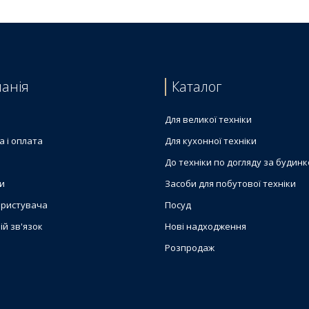
анія
Каталог
Для великої техніки
а і оплата
Для кухонної техніки
До техніки по догляду за будин
и
Засоби для побутової техніки
ористувача
Посуд
ій зв'язок
Нові надходження
Розпродаж