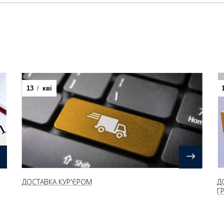
13
/
кві
ДОСТАВКА КУР'ЄРОМ
Д
Г