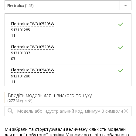
Electrolux (145)
Electrolux
EWB105205W
913101285
11
Electrolux
EWB105205W
913101337
03
Electrolux
EWB105405W
913101286
11
Electrolux
EWB105405W
Введіть модель для швидкого пошуку
913101338
(
277
Моделей)
03
Electrolux
EWB65210W
913101301
05
Ми зібрали та структурували величезну кількість моделей
для різної побутової техніки. У цьому розділі з глобального