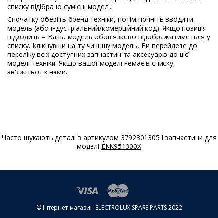
Electrolux
EWB65210W
списку відібрано сумісні моделі.
913101302
Спочатку оберіть бренд техніки, потім почніть вводити
05
модель (або індустріальний/комерційний код). Якщо позиція
підходить – Ваша модель обов'язково відображатиметься у
Electrolux
EWB65210W
списку. Клікнувши на ту чи іншу модель, Ви перейдете до
913101307
переліку всіх доступних запчастин та аксесуарів до цієї
00
моделі техніки. Якщо вашої моделі немає в списку,
зв'яжіться з нами.
Electrolux
EWB85210W
913101302
03
Electrolux
EWB85210W
913101308
03
Часто шукають деталі з артикулом
3792301305
і запчастини для
моделі
EKK951300X
Electrolux
EWB95205W
913101284
09
Electrolux
EWB95205W
913101336
© Інтернет-магазин ELECTROLUX SPARE PARTS 2022
03