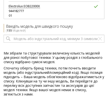
Electrolux
EOB22000X
944182777
01
Electrolux
EOB22000X EU AFIPRI
Введіть модель для швидкого пошуку
944182777
(
155
Моделей)
00
Electrolux
EOB22000X EU ENV0
944181890
00
Ми зібрали та структурували величезну кількість моделей
для різної побутової техніки. У цьому розділі з глобального
Electrolux
EOB30000X EU AFIPRI
списку відібрано сумісні моделі.
944182778
Спочатку оберіть бренд техніки, потім почніть вводити
00
модель (або індустріальний/комерційний код). Якщо позиція
підходить – Ваша модель обов'язково відображатиметься у
Electrolux
EOB30000X EU ENV0
списку. Клікнувши на ту чи іншу модель, Ви перейдете до
944181892
переліку всіх доступних запчастин та аксесуарів до цієї
00
моделі техніки. Якщо вашої моделі немає в списку,
зв'яжіться з нами.
Electrolux
EOB31001X EU AFIPRI
944182780
00