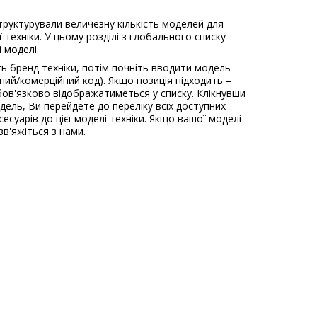
труктурували величезну кількість моделей для
 техніки. У цьому розділі з глобального списку
і моделі.
ь бренд техніки, потім почніть вводити модель
ьний/комерційний код). Якщо позиція підходить –
ов'язково відображатиметься у списку. Клікнувши
одель, Ви перейдете до переліку всіх доступних
есуарів до цієї моделі техніки. Якщо вашої моделі
зв'яжіться з нами.