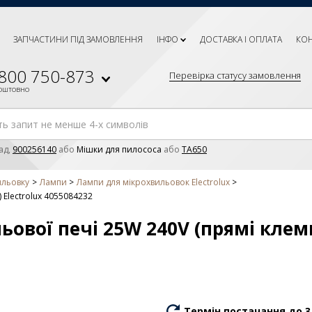
ЗАПЧАСТИНИ ПІД ЗАМОВЛЕННЯ
ІНФО
ДОСТАВКА І ОПЛАТА
КО
 800 750-873
Перевірка статусу замовлення
коштовно
ад,
900256140
або
Мішки для пилососа
або
TA650
ильовку
Лампи
Лампи для мікрохвильовок Electrolux
 Electrolux 4055084232
ової печі 25W 240V (прямі клеми
Термін постачання до 3