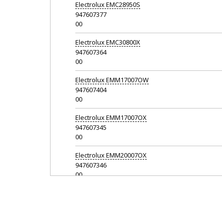
Electrolux
EMC28950S
947607377
00
Electrolux
EMC30800X
947607364
00
Electrolux
EMM17007OW
947607404
00
Electrolux
EMM17007OX
947607345
00
Electrolux
EMM20007OX
947607346
00
Electrolux
EMM20117OX
947607406
00