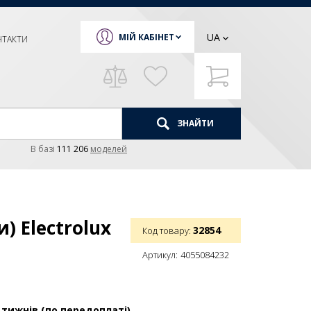
UA
МІЙ КАБІНЕТ
НТАКТИ
ЗНАЙТИ
В базi
111 206
моделей
) Electrolux
32854
Код товару:
Артикул:
4055084232
 тижнів (по передоплаті)