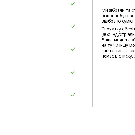
Ми зібрали та с
різної побутової
відібрано сумісн
Спочатку оберіт
(або індустріал
Ваша модель об
на ту чи іншу м
запчастин та акс
немає в списку, 