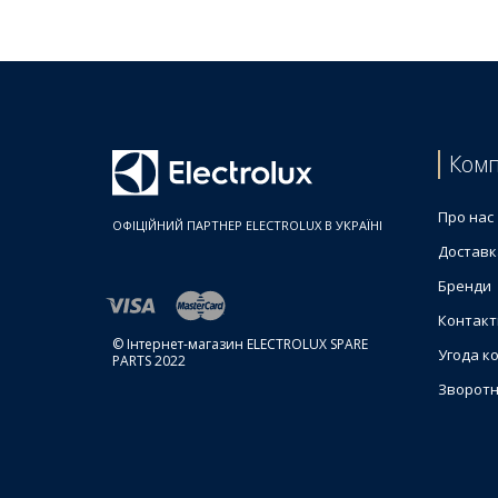
Electrolux
EMM21000K
947607354
00
Electrolux
EMM21000S
947607353
00
Комп
Electrolux
EMM21000S
947607399
Про нас
ОФІЦІЙНИЙ ПАРТНЕР ELECTROLUX В УКРАЇНІ
00
Доставк
Electrolux
EMM21000W
Бренди
947607352
00
Контакт
© Інтернет-магазин ELECTROLUX SPARE
Угода к
Electrolux
EMM21150K
PARTS 2022
947607424
Зворотн
00
Electrolux
EMM21150S
947607356
00