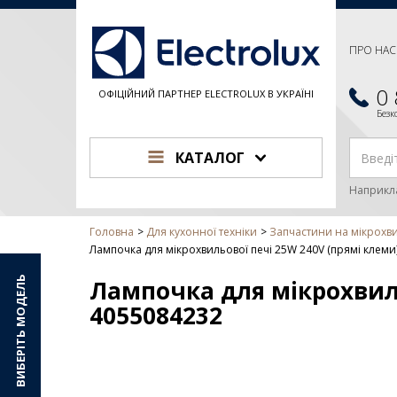
ПРО НАС
0
ОФІЦІЙНИЙ ПАРТНЕР ELECTROLUX В УКРАЇНІ
Без
КАТАЛОГ
Наприкл
Головна
Для кухонної техніки
Запчастини на мікрохв
Лампочка для мікрохвильової печі 25W 240V (прямі клеми)
ВИБЕРІТЬ МОДЕЛЬ
Лампочка для мікрохвиль
4055084232