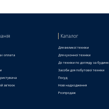
анія
Каталог
Для великої техніки
а і оплата
Для кухонної техніки
До техніки по догляду за будин
и
Засоби для побутової техніки
ористувача
Посуд
ій зв'язок
Нові надходження
Розпродаж