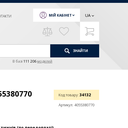
UA
МІЙ КАБІНЕТ
НТАКТИ
ЗНАЙТИ
В базi
111 206
моделей
55380770
34132
Код товару:
Артикул:
4055380770
 тижнів (по передоплаті)