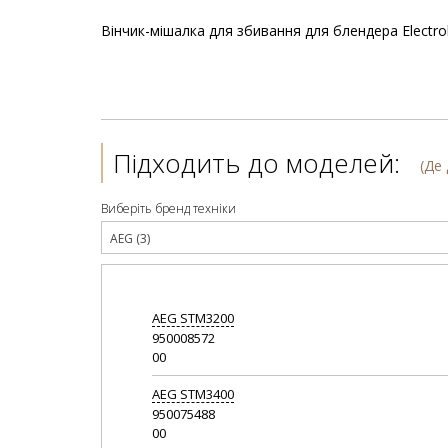
Вінчик-мішалка для збивання для блендера Electro
Підходить до моделей:
(Де
Виберіть бренд техніки
AEG (3)
AEG
STM3200
950008572
00
AEG
STM3400
950075488
00