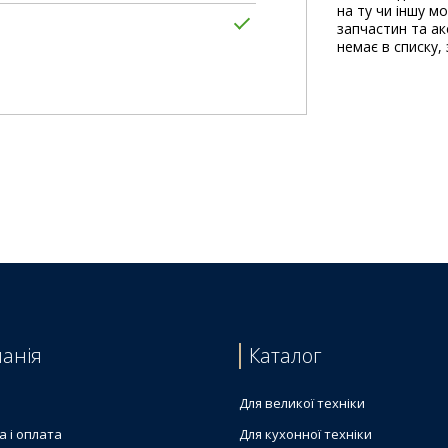
на ту чи іншу м
запчастин та акс
немає в списку, 
анія
Каталог
Для великої техніки
а і оплата
Для кухонної техніки