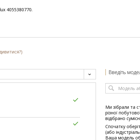
lux 4055380770.
 дивитися?)
Введіть моде
Ми зібрали та с
різної побутової
відібрано сумісн
Спочатку оберіт
(або індустріал
Ваша модель об