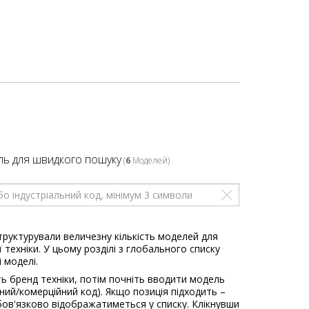
ль для швидкого пошуку
(
6
Моделей)
труктурували величезну кількість моделей для
 техніки. У цьому розділі з глобального списку
і моделі.
ь бренд техніки, потім почніть вводити модель
ьний/комерційний код). Якщо позиція підходить –
ов'язково відображатиметься у списку. Клікнувши