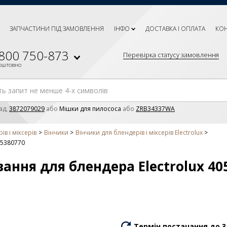
ЗАПЧАСТИНИ ПІД ЗАМОВЛЕННЯ
ІНФО
ДОСТАВКА І ОПЛАТА
КО
 800 750-873
Перевірка статусу замовлення
коштовно
ад,
3872079029
або
Мішки для пилососа
або
ZRB34337WA
в і міксерів
Вінчики
Вінчики для блендерів і міксерів Electrolux
55380770
ання для блендера Electrolux 40
Термін постачання до 3