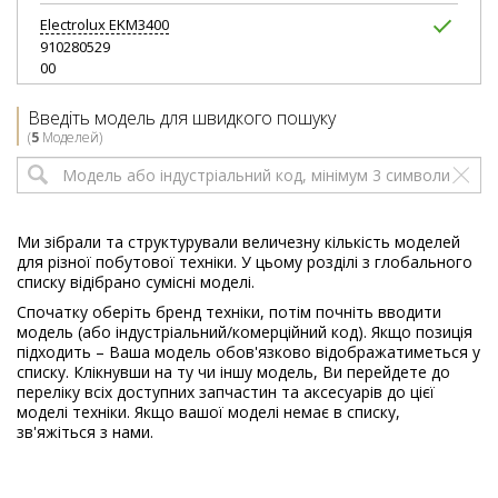
Electrolux
EKM3400
910280529
00
Electrolux
EKM3710
Введіть модель для швидкого пошуку
910013210
(
5
Моделей)
00
Ми зібрали та структурували величезну кількість моделей
для різної побутової техніки. У цьому розділі з глобального
списку відібрано сумісні моделі.
Спочатку оберіть бренд техніки, потім почніть вводити
модель (або індустріальний/комерційний код). Якщо позиція
підходить – Ваша модель обов'язково відображатиметься у
списку. Клікнувши на ту чи іншу модель, Ви перейдете до
переліку всіх доступних запчастин та аксесуарів до цієї
моделі техніки. Якщо вашої моделі немає в списку,
зв'яжіться з нами.