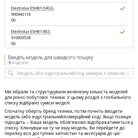
Electrolux
E5HB1-59GG
900943116
00
Electrolux
E5HB1-8SS
910003538
00
Electrolux
E5HB2-8SS
Введіть модель для швидкого пошуку
910003672
(
5
Моделей)
00
Ми зібрали та структурували величезну кількість моделей
для різної побутової техніки. У цьому розділі з глобального
списку відібрано сумісні моделі.
Спочатку оберіть бренд техніки, потім почніть вводити
модель (або індустріальний/комерційний код). Якщо позиція
підходить – Ваша модель обов'язково відображатиметься у
списку. Клікнувши на ту чи іншу модель, Ви перейдете до
переліку всіх доступних запчастин та аксесуарів до цієї