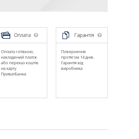
Оплата
Гарантія
Оплата готівкою,
Повернення
накладений платіж
протягом 14 днів.
або переказ коштів
Гарантія від
на карту
виробника
ПриватБанка.