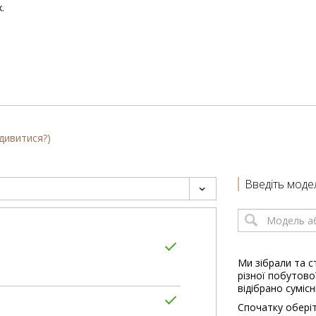
.
 дивитися?)
Введіть моде
Ми зібрали та с
різної побутової
відібрано сумісн
Спочатку оберіт