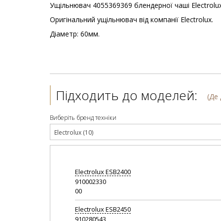
Ущільнювач 4055369369 блендерної чаші Electrolux
Оригінальний ущільнювач від компанії Electrolux.
Діаметр: 60мм.
Підходить до моделей:
(Де
Виберіть бренд техніки
Electrolux (10)
Electrolux
ESB2400
910002330
00
Electrolux
ESB2450
910280543