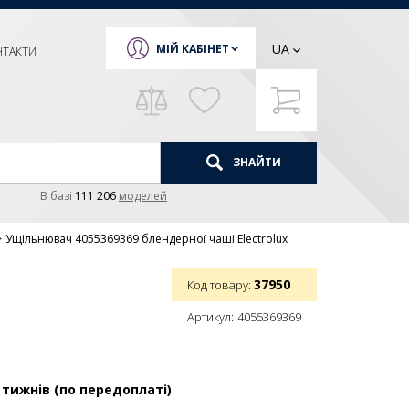
UA
МІЙ КАБІНЕТ
НТАКТИ
ЗНАЙТИ
В базi
111 206
моделей
Ущільнювач 4055369369 блендерної чаші Electrolux
37950
Код товару:
Артикул:
4055369369
 тижнів (по передоплаті)