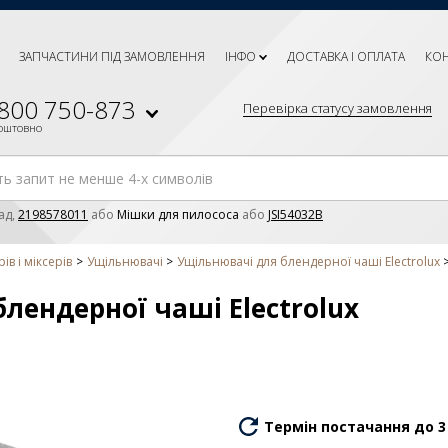
ЗАПЧАСТИНИ ПІД ЗАМОВЛЕННЯ
ІНФО
ДОСТАВКА І ОПЛАТА
КО
 800 750-873
Перевірка статусу замовлення
коштовно
ад,
2198578011
або
Мішки для пилососа
або
JSI54032B
в і міксерів
Ущільнювачі
Ущільнювачі для блендерної чаші Electrolux
лендерної чаші Electrolux
Термін постачання до 3