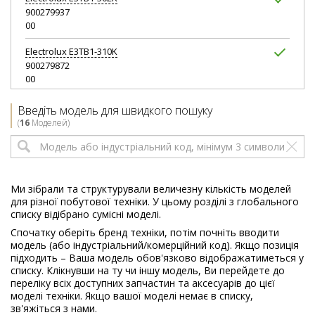
900279937
00
Electrolux
E3TB1-310K
900279872
00
Electrolux
E3TB1-310K
Введіть модель для швидкого пошуку
900279929
(
16
Моделей)
00
Electrolux
E3TB1-310K
900279930
00
Ми зібрали та структурували величезну кількість моделей
для різної побутової техніки. У цьому розділі з глобального
Electrolux
E3TB1-310K
списку відібрано сумісні моделі.
900279931
Спочатку оберіть бренд техніки, потім почніть вводити
00
модель (або індустріальний/комерційний код). Якщо позиція
підходить – Ваша модель обов'язково відображатиметься у
Electrolux
E3TB1-311K
списку. Клікнувши на ту чи іншу модель, Ви перейдете до
900279969
переліку всіх доступних запчастин та аксесуарів до цієї
00
моделі техніки. Якщо вашої моделі немає в списку,
зв'яжіться з нами.