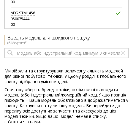
00
AEG
STM1456
950075444
00
AEG
STM1456BK
Введіть модель для швидкого пошуку
950075468
(
6
Моделей)
00
Ми зібрали та структурували величезну кількість моделей
для різної побутової техніки. У цьому розділі з глобального
списку відібрано сумісні моделі.
Спочатку оберіть бренд техніки, потім почніть вводити
модель (або індустріальний/комерційний код). Якщо позиція
підходить – Ваша модель обов'язково відображатиметься у
списку. Клікнувши на ту чи іншу модель, Ви перейдете до
переліку всіх доступних запчастин та аксесуарів до цієї
моделі техніки. Якщо вашої моделі немає в списку,
зв'яжіться з нами.