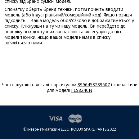
списку відібрано сумісні моделі.
Спочатку оберіть бренд техніки, потім почніть вводити
модель (або індустріальний/комерційний код). Якщо позиція
підходить – Ваша модель обов'язково відображатиметься у
списку. Клікнувши на ту чи іншу модель, Ви перейдете до
переліку всіх доступних запчастин та аксесуарів до цієї
моделі техніки. Якщо вашої моделі немає в списку,
зв'яжіться з нами.
Часто шукають деталі з артикулом
8996453289507
і запчастини
для моделі
FLS824CN
© Інтернет-магазин ELECTROLUX SPARE PARTS 2022