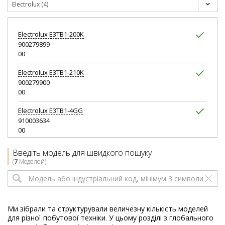
Electrolux (4)
Electrolux
E3TB1-200K
900279899
00
Electrolux
E3TB1-210K
900279900
00
Electrolux
E3TB1-4GG
910003634
00
Electrolux
E4TB1-6ST
Введіть модель для швидкого пошуку
910003632
(
7
Моделей)
00
Ми зібрали та структурували величезну кількість моделей
для різної побутової техніки. У цьому розділі з глобального