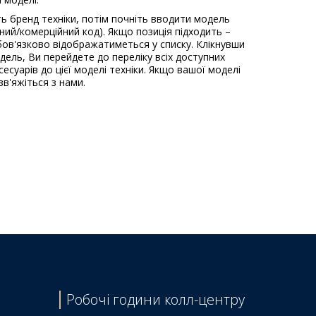
ь бренд техніки, потім почніть вводити модель
ьний/комерційний код). Якщо позиція підходить –
ов'язково відображатиметься у списку. Клікнувши
одель, Ви перейдете до переліку всіх доступних
есуарів до цієї моделі техніки. Якщо вашої моделі
зв'яжіться з нами.
Робочі години колл-центру