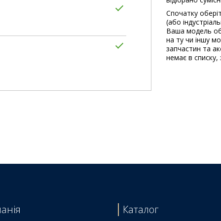
Спочатку оберіт
(або індустріал
Ваша модель об
на ту чи іншу м
запчастин та акс
немає в списку, 
анія
Каталог