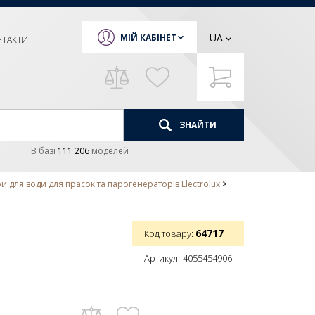
UA
МІЙ КАБІНЕТ
НТАКТИ
ЗНАЙТИ
В базi
111 206
моделей
и для води для прасок та парогенераторів Electrolux
64717
Код товару:
Артикул:
4055454906