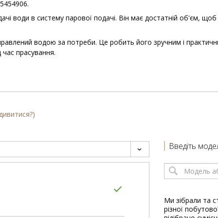
55454906.
ачі води в систему парової подачі. Він має достатній об'єм, що
заправлений водою за потреби. Це робить його зручним і практи
 час прасування.
 дивитися?)
Введіть моде
Ми зібрали та с
різної побутової
відібрано сумісн