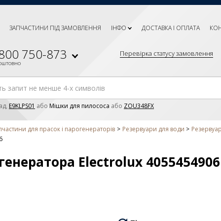
ЗАПЧАСТИНИ ПІД ЗАМОВЛЕННЯ
ІНФО
ДОСТАВКА І ОПЛАТА
КО
 800 750-873
Перевірка статусу замовлення
коштовно
ад,
E9KLPS01
або
Мішки для пилососа
або
ZOU348FX
пчастини для прасок і парогенераторів
Резервуари для води
Резервуар
6
енератора Electrolux 4055454906