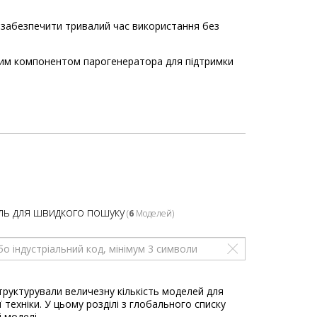
б забезпечити тривалий час використання без
чним компонентом парогенератора для підтримки
ль для швидкого пошуку
(
6
Моделей)
труктурували величезну кількість моделей для
 техніки. У цьому розділі з глобального списку
і моделі.