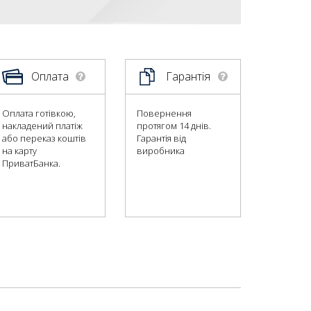
Оплата
Гарантія
Оплата готівкою,
Повернення
накладений платіж
протягом 14 днів.
або переказ коштів
Гарантія від
на карту
виробника
ПриватБанка.