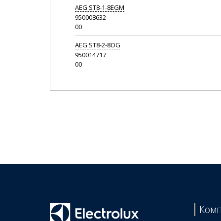
AEG
ST8-1-8EGM
950008632
00
AEG
ST8-2-8OG
950014717
00
Комп