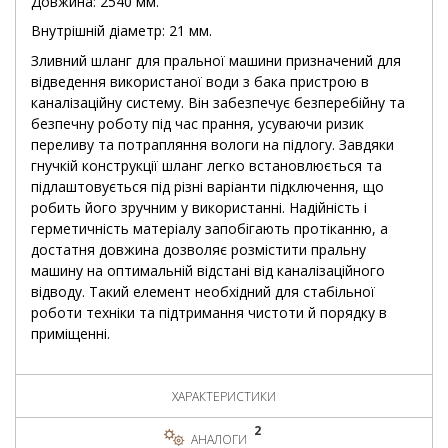
Довжина: 2540 мм.
Внутрішній діаметр: 21 мм.
Зливний шланг для пральної машини призначений для
відведення використаної води з бака пристрою в
каналізаційну систему. Він забезпечує безперебійну та
безпечну роботу під час прання, усуваючи ризик
переливу та потрапляння вологи на підлогу. Завдяки
гнучкій конструкції шланг легко встановлюється та
підлаштовується під різні варіанти підключення, що
робить його зручним у використанні. Надійність і
герметичність матеріалу запобігають протіканню, а
достатня довжина дозволяє розмістити пральну
машину на оптимальній відстані від каналізаційного
відводу. Такий елемент необхідний для стабільної
роботи техніки та підтримання чистоти й порядку в
приміщенні.
ХАРАКТЕРИСТИКИ
2
АНАЛОГИ