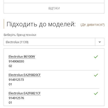
ВІДГУКИ
Підходить до моделей:
(Де дивитися?)
Виберіть бренд техніки
Electrolux (1139)
Electrolux
86100W
914906030
02
Electrolux
EA2F6820CF
914912573
01
Electrolux
EA2F6821CF
914912576
01