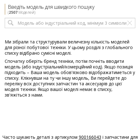
Electrolux
EA2F6840CF
Введіть модель для швидкого пошуку
914912575
(
2507
Моделей)
01
Electrolux
EA2F6841CF
914912574
01
Ми зібрали та структурували величезну кількість моделей
для різної побутової техніки. У цьому розділі з глобального
Electrolux
ELV1286DG
списку відібрано сумісні моделі.
914912341
Спочатку оберіть бренд техніки, потім почніть вводити
02
модель (або індустріальний/комерційний код). Якщо позиція
підходить – Ваша модель обов'язково відображатиметься у
Electrolux
EN2F4822BF
списку. Клікнувши на ту чи іншу модель, Ви перейдете до
914912559
переліку всіх доступних запчастин та аксесуарів до цієї
01
моделі техніки. Якщо вашої моделі немає в списку,
зв'яжіться з нами.
Electrolux
EN2F4823BF
914912558
01
Electrolux
EN2F4842BF
914912557
01
Часто шукають деталі з артикулом
900166043
і запчастини для