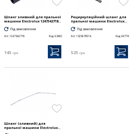
Шланг зливний для пральної
Рециркуляційний шланг для
машини Electrolux 1247342718...
пральної машини Electrolux...
Під замовлення
Під замовлення
Art:
1247342718
Код:
63492
Art:
1325670014
Код:
60774
145
525
грн
грн
Шланг (зливний) для
пральної машини Electrolux...