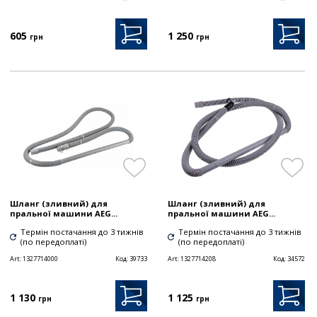
605
1 250
грн
грн
Шланг (зливний) для
Шланг (зливний) для
пральної машини AEG...
пральної машини AEG...
Термін постачання до 3 тижнів
Термін постачання до 3 тижнів
(по передоплаті)
(по передоплаті)
Art:
1327714000
Код:
39733
Art:
1327714208
Код:
34572
1 130
1 125
грн
грн