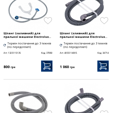
Шланг (заливний) для
Шланг (зливний) для
пральної машини Electrolux...
пральної машини Electrolux...
Термін постачання до 3 тижнів
Термін постачання до 3 тижнів
(по передоплаті)
(по передоплаті)
Art:
1325115135
Код:
37080
Art:
4055114005
Код:
34714
800
1 060
грн
грн