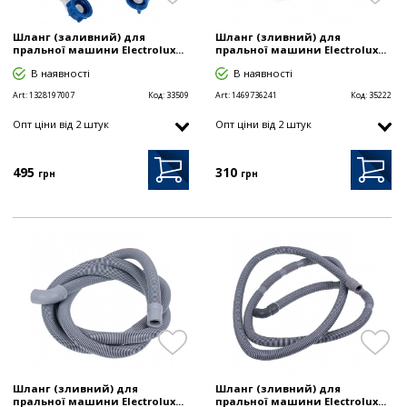
Шланг (заливний) для
Шланг (зливний) для
пральної машини Electrolux...
пральної машини Electrolux...
В наявності
В наявності
Art:
1328197007
Код:
33509
Art:
1469736241
Код:
35222
Опт цiни від 2 штук
Опт цiни від 2 штук
495
310
грн
грн
Шланг (зливний) для
Шланг (зливний) для
пральної машини Electrolux...
пральної машини Electrolux...