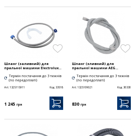
Шланг (заливний) для
Шланг (зливний) для
пральної машини Electrolux...
пральної машини AEG...
Термін постачання до 3 тижнів
Термін постачання до 3 тижнів
(по передоплаті)
(по передоплаті)
Art:
1325115911
Код:
33518
Art:
1325109021
Код:
30330
1 245
830
грн
грн