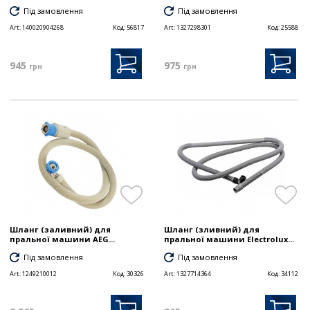
Під замовлення
Під замовлення
Art:
140020904268
Код:
56817
Art:
1327298301
Код:
25588
945
975
грн
грн
Шланг (заливний) для
Шланг (зливний) для
пральної машини AEG...
пральної машини Electrolux...
Під замовлення
Під замовлення
Art:
1249210012
Код:
30326
Art:
1327714364
Код:
34112