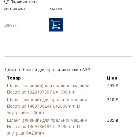
Під замовлення
Art:
1108852003
Код:
47401
490
грн
Ціни на Шланги для пральних машин AEG
Товар
Ціна
Шланг (заливний) для пральної машини
495 ₴
Electrolux 1328197007 L=1300mm
Шланг (зливний) для пральної машини
310 ₴
Electrolux 1469736241 L=2060mm D
внутрішній=20mm
Шланг (зливний) для пральної машини
385 ₴
Electrolux 1469736183 L=2430mm D
внутрішній=20mm