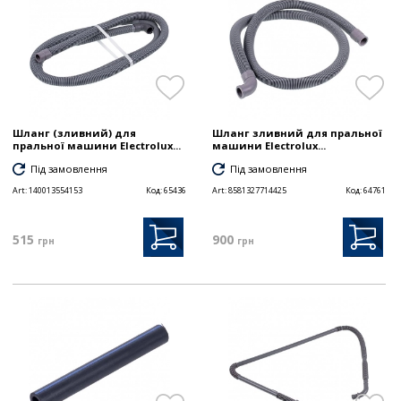
Шланг (зливний) для
Шланг зливний для пральної
пральної машини Electrolux...
машини Electrolux...
Під замовлення
Під замовлення
Art:
140013554153
Код:
65436
Art:
8581327714425
Код:
64761
515
900
грн
грн