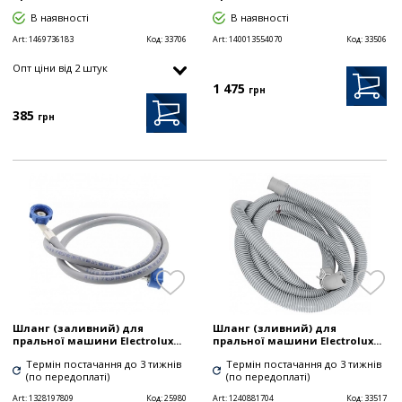
В наявності
В наявності
Art:
1469736183
Код:
33706
Art:
140013554070
Код:
33506
Опт цiни від 2 штук
1 475
грн
385
грн
Шланг (заливний) для
Шланг (зливний) для
пральної машини Electrolux...
пральної машини Electrolux...
Термін постачання до 3 тижнів
Термін постачання до 3 тижнів
(по передоплаті)
(по передоплаті)
Art:
1328197809
Код:
25980
Art:
1240881704
Код:
33517