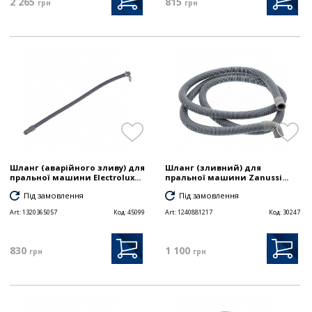
2 265
815
грн
грн
Шланг (аварійного зливу) для
Шланг (зливний) для
пральної машини Electrolux...
пральної машини Zanussi...
Під замовлення
Під замовлення
Art:
1320365057
Код:
45099
Art:
1240881217
Код:
30247
830
1 100
грн
грн