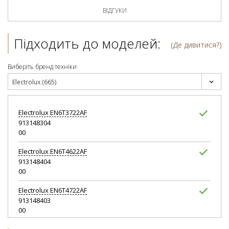
ВІДГУКИ
Підходить до моделей:
(Де дивитися?)
Виберіть бренд техніки
Electrolux (665)
Electrolux
EN6T3722AF
913148304
00
Electrolux
EN6T4622AF
913148404
00
Electrolux
EN6T4722AF
913148403
00
Electrolux
EN6T5621AF