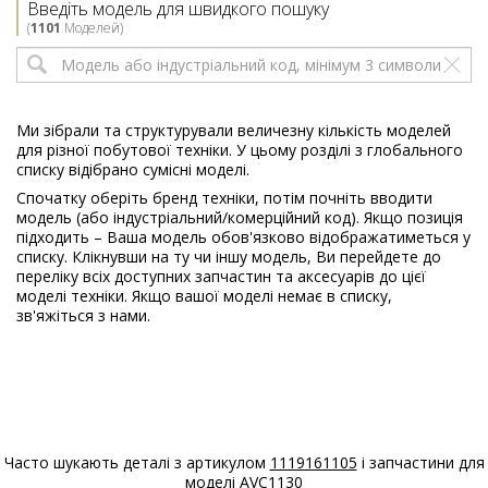
Введіть модель для швидкого пошуку
913138503
(
1101
Моделей)
00
Electrolux
EW2T25262P
913128600
01
Ми зібрали та структурували величезну кількість моделей
для різної побутової техніки. У цьому розділі з глобального
Electrolux
EW2T35262P
списку відібрано сумісні моделі.
913128601
Спочатку оберіть бренд техніки, потім почніть вводити
01
модель (або індустріальний/комерційний код). Якщо позиція
підходить – Ваша модель обов'язково відображатиметься у
Electrolux
EW2T45262P
списку. Клікнувши на ту чи іншу модель, Ви перейдете до
913128602
переліку всіх доступних запчастин та аксесуарів до цієї
01
моделі техніки. Якщо вашої моделі немає в списку,
зв'яжіться з нами.
Electrolux
EW5T7622DD
913138504
00
Electrolux
EW6T14262
913128427
01
Часто шукають деталі з артикулом
1119161105
і запчастини для
моделі
AVC1130