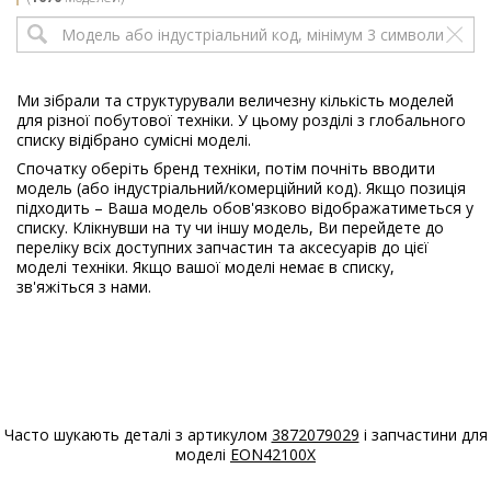
00
Electrolux
EWF10049W
914905414
00
Ми зібрали та структурували величезну кількість моделей
для різної побутової техніки. У цьому розділі з глобального
Electrolux
EWF10080W
списку відібрано сумісні моделі.
914522401
Спочатку оберіть бренд техніки, потім почніть вводити
03
модель (або індустріальний/комерційний код). Якщо позиція
підходить – Ваша модель обов'язково відображатиметься у
Electrolux
EWF10080W
списку. Клікнувши на ту чи іншу модель, Ви перейдете до
914522422
переліку всіх доступних запчастин та аксесуарів до цієї
00
моделі техніки. Якщо вашої моделі немає в списку,
зв'яжіться з нами.
Electrolux
EWF10140W
914520403
00
Electrolux
EWF10149W
914521403
02
Часто шукають деталі з артикулом
3872079029
і запчастини для
моделі
EON42100X
Electrolux
EWF10149W
914904403