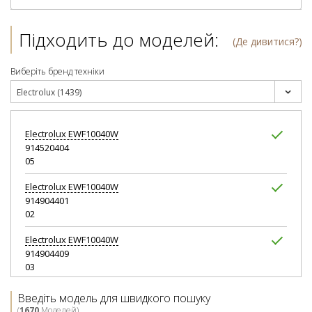
Підходить до моделей:
(Де дивитися?)
Виберіть бренд техніки
Electrolux (1439)
Electrolux
EWF10040W
914520404
05
Electrolux
EWF10040W
914904401
02
Electrolux
EWF10040W
914904409
03
Electrolux
EWF10049W
Введіть модель для швидкого пошуку
914520429
(
1670
Моделей)