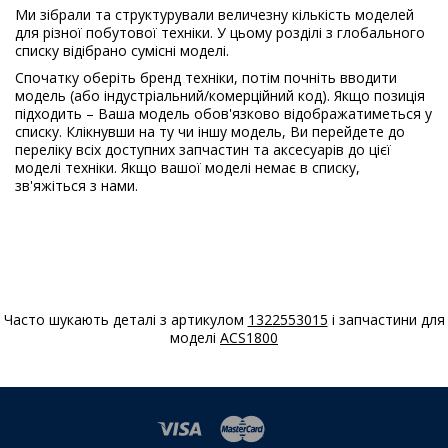
03
Ми зібрали та структурували величезну кількість моделей
для різної побутової техніки. У цьому розділі з глобального
AEG
AWF9410
списку відібрано сумісні моделі.
914919253
Спочатку оберіть бренд техніки, потім почніть вводити
04
модель (або індустріальний/комерційний код). Якщо позиція
підходить – Ваша модель обов'язково відображатиметься у
AEG
L6AMZ48FL
списку. Клікнувши на ту чи іншу модель, Ви перейдете до
914913625
переліку всіх доступних запчастин та аксесуарів до цієї
05
моделі техніки. Якщо вашої моделі немає в списку,
зв'яжіться з нами.
AEG
L6AMZ49FL
914915521
06
AEG
L6FA48FL
914913618
07
Часто шукають деталі з артикулом
1322553015
і запчастини для
моделі
ACS1800
AEG
L6FB4347EP
914913262
07
AEG
L6FB49VFL
914915067