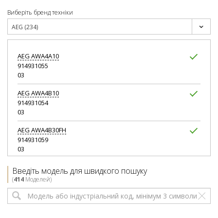
Виберіть бренд техніки
AEG (234)
AEG
AWA4A10
914931055
03
AEG
AWA4B10
914931054
03
AEG
AWA4B30FH
914931059
03
AEG
AWA4BEEV
Введіть модель для швидкого пошуку
914931060
(
414
Моделей)
03
AEG
AWA4O50
914931056