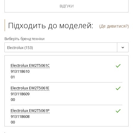
ВІДГУКИ
Підходить до моделей:
(Де дивитися?)
Виберіть бренд техніки
Electrolux (153)
Electrolux
EW2T5061C
913118610
01
Electrolux
EW2T5061E
913118609
00
Electrolux
EW2T5061P
913118608
00
Electrolux
EW2T5261C