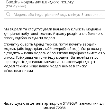
Введіть модель для швидкого пошуку
913118612
(
236
Моделей)
00
Electrolux
EW2T5261E
913118613
00
Ми зібрали та структурували величезну кількість моделей
для різної побутової техніки. У цьому розділі з глобального
Electrolux
EW2T5261P
списку відібрано сумісні моделі.
913118611
Спочатку оберіть бренд техніки, потім почніть вводити
00
модель (або індустріальний/комерційний код). Якщо позиція
підходить – Ваша модель обов'язково відображатиметься у
Electrolux
EW2T570L
списку. Клікнувши на ту чи іншу модель, Ви перейдете до
913138610
переліку всіх доступних запчастин та аксесуарів до цієї
00
моделі техніки. Якщо вашої моделі немає в списку,
зв'яжіться з нами.
Electrolux
EW2T570U
913118606
02
Electrolux
EW2TN5061C
913138604
00
Часто шукають деталі з артикулом
STA8GW
і запчастини для
моделі
Z2036