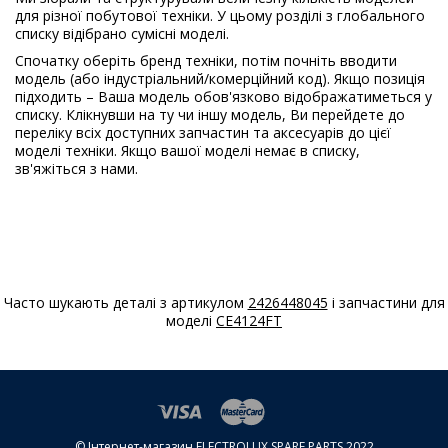
для різної побутової техніки. У цьому розділі з глобального
Electrolux
CLARA1248
списку відібрано сумісні моделі.
914756541
Спочатку оберіть бренд техніки, потім почніть вводити
02
модель (або індустріальний/комерційний код). Якщо позиція
підходить – Ваша модель обов'язково відображатиметься у
Electrolux
CLARA868
списку. Клікнувши на ту чи іншу модель, Ви перейдете до
914515231
переліку всіх доступних запчастин та аксесуарів до цієї
01
моделі техніки. Якщо вашої моделі немає в списку,
зв'яжіться з нами.
Electrolux
CLARA868
914515238
00
Electrolux
CMF616
914517342
01
Часто шукають деталі з артикулом
2426448045
і запчастини для
моделі
CE4124FT
Electrolux
COMPLESSO
914653312
00
Electrolux
DC4600HPWL
916091302
© Інтернет-магазин ELECTROLUX SPARE PARTS 2022