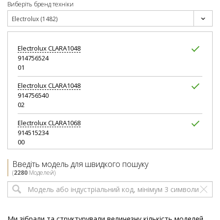
Виберіть бренд техніки
Electrolux (1482)
Electrolux
CLARA1048
914756524
01
Electrolux
CLARA1048
914756540
02
Electrolux
CLARA1068
914515234
00
Electrolux
CLARA1068
Введіть модель для швидкого пошуку
914515239
(
2280
Моделей)
01
Electrolux
CLARA1248
914756525
01
Ми зібрали та структурували величезну кількість моделей