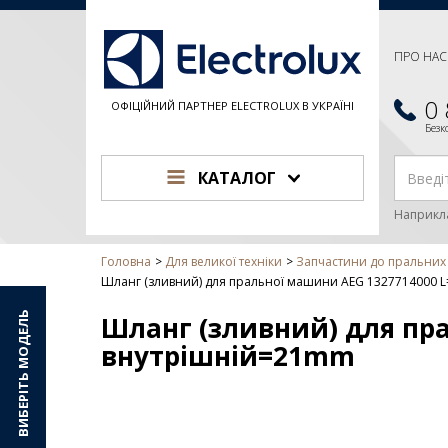
ПРО НАС
0
ОФІЦІЙНИЙ ПАРТНЕР ELECTROLUX В УКРАЇНІ
Без
КАТАЛОГ
Наприкл
Головна
Для великої техніки
Запчастини до пральни
Шланг (зливний) для пральної машини AEG 1327714000
ВИБЕРІТЬ МОДЕЛЬ
Шланг (зливний) для пр
внутрішній=21mm