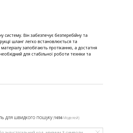
у систему. Він забезпечує безперебійну та
трукції шланг легко встановлюється та
ть матеріалу запобігають протіканню, а достатня
необхідний для стабільної роботи техніки та
ль для швидкого пошуку
(
1656
Моделей)