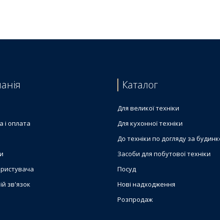
анія
Каталог
Для великої техніки
а і оплата
Для кухонної техніки
До техніки по догляду за будин
и
Засоби для побутової техніки
ористувача
Посуд
ій зв'язок
Нові надходження
Розпродаж