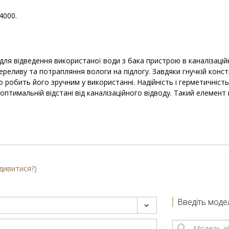
4000.
ля відведення використаної води з бака пристрою в каналізаційн
ереливу та потрапляння вологи на підлогу. Завдяки гнучкій конс
що робить його зручним у використанні. Надійність і герметичніс
тимальній відстані від каналізаційного відводу. Такий елемент 
 дивитися?)
Введіть моде