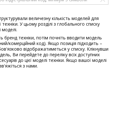
труктурували величезну кількість моделей для
 техніки. У цьому розділі з глобального списку
і моделі.
ь бренд техніки, потім почніть вводити модель
ьний/комерційний код). Якщо позиція підходить –
ов'язково відображатиметься у списку. Клікнувши
одель, Ви перейдете до переліку всіх доступних
есуарів до цієї моделі техніки. Якщо вашої моделі
зв'яжіться з нами.