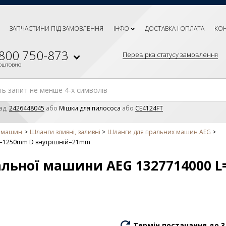
ЗАПЧАСТИНИ ПІД ЗАМОВЛЕННЯ
ІНФО
ДОСТАВКА І ОПЛАТА
КО
 800 750-873
Перевірка статусу замовлення
коштовно
ад,
2426448045
або
Мішки для пилососа
або
CE4124FT
х машин
Шланги зливні, заливні
Шланги для пральних машин AEG
 L=1250mm D внутрішній=21mm
альної машини AEG 1327714000 
Термін постачання до 3