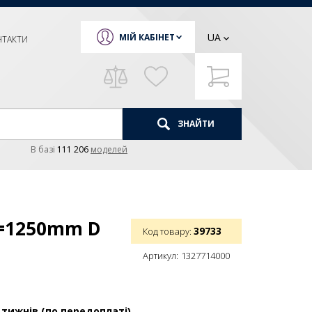
UA
МІЙ КАБІНЕТ
НТАКТИ
ЗНАЙТИ
В базi
111 206
моделей
L=1250mm D
39733
Код товару:
Артикул:
1327714000
 тижнів (по передоплаті)