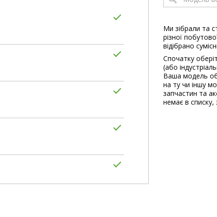
Ми зібрали та с
різної побутової
відібрано сумісн
Спочатку оберіт
(або індустріал
Ваша модель об
на ту чи іншу м
запчастин та акс
немає в списку, 