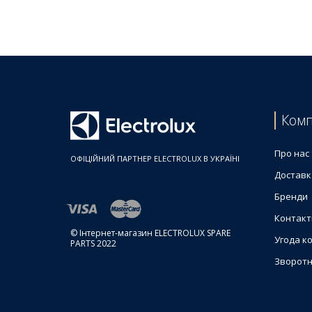
00
AEG
F76184LW
914531710
01
AEG
FL71680E
914531755
00
Комп
AEG
KRW7600
914531702
Про нас
ОФІЦІЙНИЙ ПАРТНЕР ELECTROLUX В УКРАЇНІ
03
Доставк
AEG
L58405FL
Бренди
914531622
00
Контакт
© Інтернет-магазин ELECTROLUX SPARE
Угода к
AEG
L58495FL2
PARTS 2022
914531929
Зворотн
00
AEG
L58495XFL
914531621