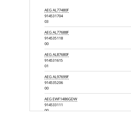
AEG
AL77480F
914531704
03
AEG
AL77688F
914535118
00
AEG
AL87680F
914531615
01
AEG
AL97699F
914535206
00
AEG
EWF1486GDW
914533111
00
AEG
F76084LW
914531705