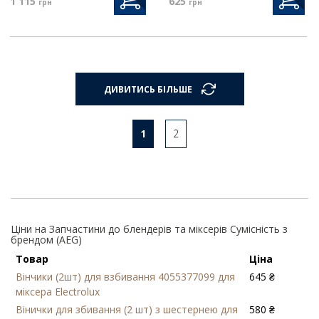
1 115
625
грн
грн
ДИВИТИСЬ БІЛЬШЕ
1
2
Ціни на Запчастини до блендерів та міксерів Сумісність з
брендом (AEG)
Товар
Ціна
Вінчики (2шт) для взбивання 4055377099 для
645 ₴
міксера Electrolux
Вінички для збивання (2 шт) з шестернею для
580 ₴