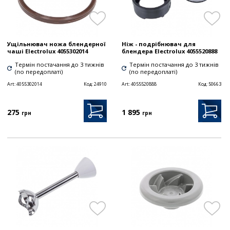
Ущільнювач ножа блендерної
Ніж - подрібнювач для
чаші Electrolux 4055302014
блендера Electrolux 4055520888
Термін постачання до 3 тижнів
Термін постачання до 3 тижнів
(по передоплаті)
(по передоплаті)
Art:
4055302014
Код:
24910
Art:
4055520888
Код:
50663
275
1 895
грн
грн