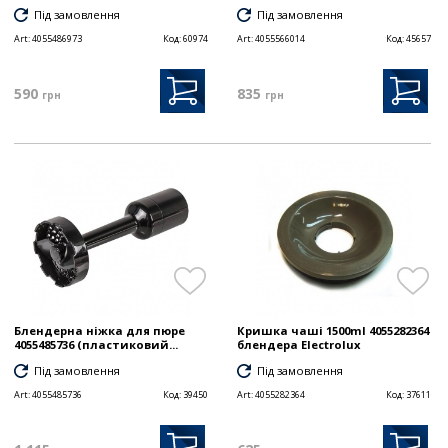
Під замовлення
Під замовлення
Art:
4055486973
Код:
60974
Art:
4055566014
Код:
45657
590
835
грн
грн
Блендерна ніжка для пюре
Кришка чаші 1500ml 4055282364
4055485736 (пластиковий...
блендера Electrolux
Під замовлення
Під замовлення
Art:
4055485736
Код:
39450
Art:
4055282364
Код:
37611