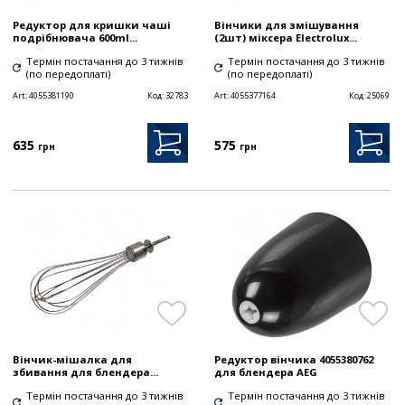
Редуктор для кришки чаші
Вінчики для змішування
подрібнювача 600ml...
(2шт) міксера Electrolux...
Термін постачання до 3 тижнів
Термін постачання до 3 тижнів
(по передоплаті)
(по передоплаті)
Art:
4055381190
Код:
32783
Art:
4055377164
Код:
25069
635
575
грн
грн
Вінчик-мішалка для
Редуктор вінчика 4055380762
збивання для блендера...
для блендера AEG
Термін постачання до 3 тижнів
Термін постачання до 3 тижнів