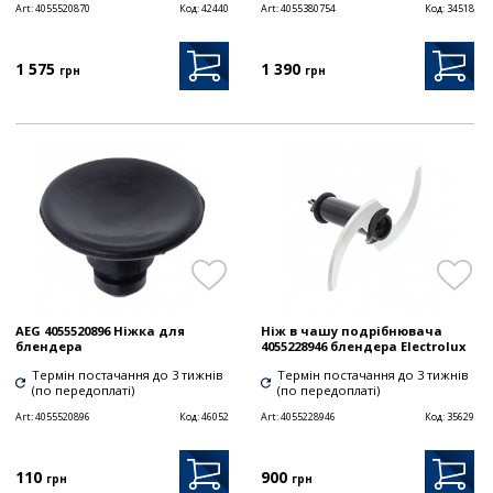
Art:
4055520870
Код:
42440
Art:
4055380754
Код:
34518
1 575
1 390
грн
грн
AEG 4055520896 Ніжка для
Ніж в чашу подрібнювача
блендера
4055228946 блендера Electrolux
Термін постачання до 3 тижнів
Термін постачання до 3 тижнів
(по передоплаті)
(по передоплаті)
Art:
4055520896
Код:
46052
Art:
4055228946
Код:
35629
110
900
грн
грн