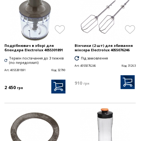
Подрібнювач в зборі для
Вінчики (2 шт) для збивання
блендера Electrolux 4055301891
міксера Electrolux 4055076246
Термін постачання до 3 тижнів
Під замовлення
(по передоплаті)
Art:
4055076246
Код:
31263
Art:
4055301891
Код:
32790
910
грн
2 450
грн