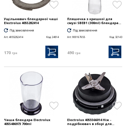
Ущільнювач блендерної чаші
Пляшечка з кришкої для
Electrolux 4055282414
смузі SBEB1 (300ml) блендера...
Під замовлення
Під замовлення
Art:
4055282414
Код:
24814
Art:
900167655
Код:
32143
170
490
грн
грн
Чаша блендера Electrolux
Electrolux 4055566014 Ніж -
4055486973 700ml
подрібнювач в зборі для...