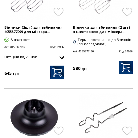
Вінчики (2шт) для взбивання
Вінички для збивання (2 шт)
4055377099 для міксера...
з шестернею для міксера...
В наявності
Термін постачання до 3 тижнів
(по передоплаті)
Art:
4055377099
Код:
35936
Art:
4055377180
Код:
24866
Опт цiни від 2 штук
580
грн
645
грн