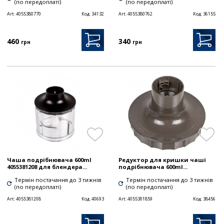
(по передоплаті)
(по передоплаті)
Art:
4055380770
Код:
34132
Art:
4055380762
Код:
36155
460
340
грн
грн
Чаша подрібнювача 600ml
Редуктор для кришки чаші
4055381208 для блендера...
подрібнювача 600ml...
Термін постачання до 3 тижнів
Термін постачання до 3 тижнів
(по передоплаті)
(по передоплаті)
Art:
4055381208
Код:
40693
Art:
4055301859
Код:
38456