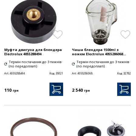
Муфта двигуна для блендера
Чаша блендера 1500ml з
Electrolux 4055288494
ножем Electrolux 4055286068...
Термін постачання до 3 тижнів
Термін постачання до 3 тижнів
(по передоплаті)
(по передоплаті)
Art:
4055288494
Код:
35021
Art:
4055286068
Код:
32782
110
2 540
грн
грн