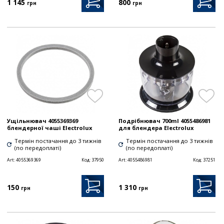
1 145
800
грн
грн
Ущільнювач 4055369369
Подрібнювач 700ml 4055486981
блендерної чаші Electrolux
для блендера Electrolux
Термін постачання до 3 тижнів
Термін постачання до 3 тижнів
(по передоплаті)
(по передоплаті)
Art:
4055369369
Код:
37950
Art:
4055486981
Код:
37251
150
1 310
грн
грн