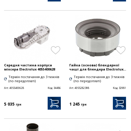
Середня частина корпуса
Гайка (основа) блендерної
міксера Electrolux 4055400628
чаші для блендера Electrolux...
Термін постачання до 3 тижнів
Термін постачання до 3 тижнів
(по передоплаті)
(по передоплаті)
Art:
4055400628
Код:
34486
Art:
4055282398
Код:
32981
5 035
1 245
грн
грн