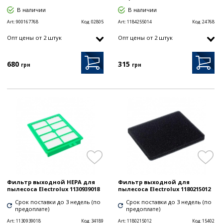
В наличии
В наличии
Art:
900167768
Код:
02805
Art:
1184255014
Код:
24768
Опт цены от 2 штук
Опт цены от 2 штук
680
315
грн
грн
Фильтр выходной HEPA для
Фильтр выходной для
пылесоса Electrolux 1130939018
пылесоса Electrolux 1180215012
Срок поставки до 3 недель (по
Срок поставки до 3 недель (по
предоплате)
предоплате)
Art:
1130939018
Код:
34189
Art:
1180215012
Код:
15402