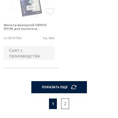
Фильтр выходной HEPA13
EFS1W для пылесоса...
Art:
9001677682
Код:
33842
Снят с
производства
ПОКАЗАТЬ ЕЩЕ
1
2