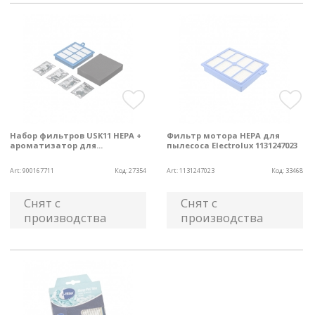
Набор фильтров USK11 HEPA +
Фильтр мотора HEPA для
ароматизатор для...
пылесоса Electrolux 1131247023
Art:
900167711
Код:
27354
Art:
1131247023
Код:
33468
Снят с
Снят с
производства
производства