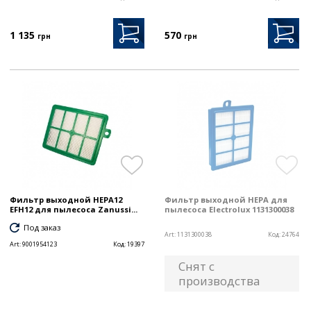
1 135
570
грн
грн
Фильтр выходной HEPA12
Фильтр выходной HEPA для
EFH12 для пылесоса Zanussi...
пылесоса Electrolux 1131300038
Под заказ
Art:
1131300038
Код:
24764
Art:
9001954123
Код:
19397
Снят с
производства