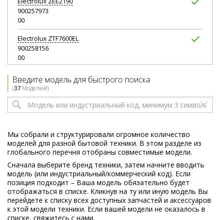
Electrolux
ZEE2190
900257973
00
Electrolux
ZTF7600EL
900258156
00
Electrolux
ZTF7610
Введите модель для быстрого поиска
900257542
(
37
Моделей)
00
Electrolux
ZTF7610EL
900257944
00
Мы собрали и структурировали огромное количество
моделей для разной бытовой техники. В этом разделе из
Electrolux
ZTF7615
глобального перечня отобраны совместимые модели.
900272633
Сначала выберите бренд техники, затем начните вводить
00
модель (или индустриальный/коммерческий код). Если
позиция подходит – Ваша модель обязательно будет
Electrolux
ZTF7616
отображаться в списке. Кликнув на ту или иную модель Вы
900272634
перейдете к списку всех доступных запчастей и аксессуаров
00
к этой модели техники. Если вашей модели не оказалось в
списке, свяжитесь с нами.