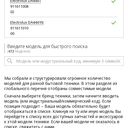
Electrolux
DA4441
911611008
02
Electrolux
DA4441N
911611010
00
Electrolux
DA4441S
Введите модель для быстрого поиска
911611009
(
472
Моделей)
02
Electrolux
DES101
911619228
01
Мы собрали и структурировали огромное количество
моделей для разной бытовой техники. В этом разделе из
Electrolux
ESF4101
глобального перечня отобраны совместимые модели.
911611002
Сначала выберите бренд техники, затем начните вводить
03
модель (или индустриальный/коммерческий код). Если
позиция подходит – Ваша модель обязательно будет
Electrolux
ESF4110
отображаться в списке. Кликнув на ту или иную модель Вы
911645001
перейдете к списку всех доступных запчастей и аксессуаров
01
к этой модели техники. Если вашей модели не оказалось в
списке, свяжитесь с нами.