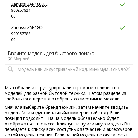
Zanussi
ZAN1800EL
900257921
00
Zanussi
ZAN1802
900257788
00
Zanussi
ZAN1802EL
Введите модель для быстрого поиска
900257929
(
21
Моделей)
00
Zanussi
ZAN1803EL
900258092
00
Мы собрали и структурировали огромное количество
моделей для разной бытовой техники. В этом разделе из
Zanussi
ZAN1820
глобального перечня отобраны совместимые модели.
900083783
Сначала выберите бренд техники, затем начните вводить
00
модель (или индустриальный/коммерческий код). Если
позиция подходит – Ваша модель обязательно будет
Zanussi
ZAN1820EL
отображаться в списке. Кликнув на ту или иную модель Вы
900257922
перейдете к списку всех доступных запчастей и аксессуаров
00
к этой модели техники. Если вашей модели не оказалось в