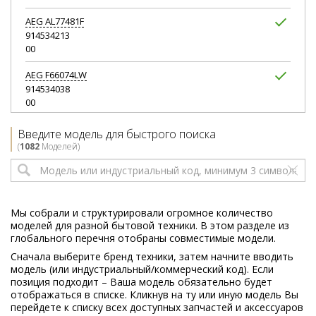
AEG
AL77481F
914534213
00
AEG
F66074LW
914534038
00
AEG
FLI552LM1
Введите модель для быстрого поиска
914534123
(
1082
Моделей)
00
AEG
KRW7200
914534116
01
Мы собрали и структурировали огромное количество
моделей для разной бытовой техники. В этом разделе из
AEG
KRW7201
глобального перечня отобраны совместимые модели.
914534165
Сначала выберите бренд техники, затем начните вводить
00
модель (или индустриальный/коммерческий код). Если
позиция подходит – Ваша модель обязательно будет
AEG
L16850A4
отображаться в списке. Кликнув на ту или иную модель Вы
914604803
перейдете к списку всех доступных запчастей и аксессуаров