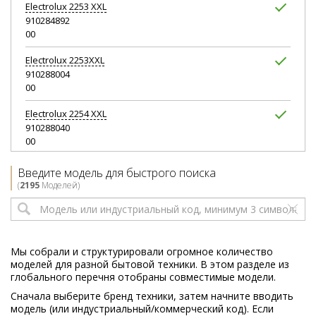
Electrolux
2253 XXL
910284892
00
Electrolux
2253XXL
910288004
00
Electrolux
2254 XXL
910288040
00
Electrolux
2270 XXL
Введите модель для быстрого поиска
910284894
(
2195
Моделей)
00
Electrolux
2270XXLT
910288032
00
Мы собрали и структурировали огромное количество
моделей для разной бытовой техники. В этом разделе из
Electrolux
2271XXL
глобального перечня отобраны совместимые модели.
910284879
Сначала выберите бренд техники, затем начните вводить
00
модель (или индустриальный/коммерческий код). Если