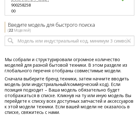
900258258
00
Electrolux
EAPC53IS
Введите модель для быстрого поиска
900258259
(
22
Моделей)
00
Electrolux
EAPC54IW
900258260
00
Мы собрали и структурировали огромное количество
моделей для разной бытовой техники. В этом разделе из
Electrolux
EAPC55EB
глобального перечня отобраны совместимые модели.
900258261
Сначала выберите бренд техники, затем начните вводить
00
модель (или индустриальный/коммерческий код). Если
позиция подходит – Ваша модель обязательно будет
Electrolux
Z9900
отображаться в списке. Кликнув на ту или иную модель Вы
900258113
перейдете к списку всех доступных запчастей и аксессуаров
00
к этой модели техники. Если вашей модели не оказалось в
списке, свяжитесь с нами.
Electrolux
Z9900EL
900258101
00