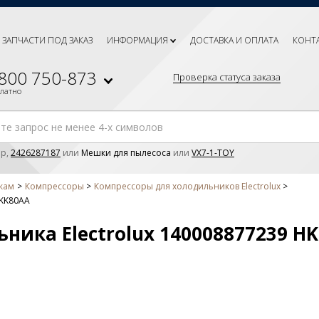
ЗАПЧАСТИ ПОД ЗАКАЗ
ИНФОРМАЦИЯ
ДОСТАВКА И ОПЛАТА
КОНТ
 800 750-873
Проверка статуса заказа
платно
р,
2426287187
или
Мешки для пылесоса
или
VX7-1-TOY
кам
Компрессоры
Компрессоры для холодильников Electrolux
HKK80AA
ника Electrolux 140008877239 H