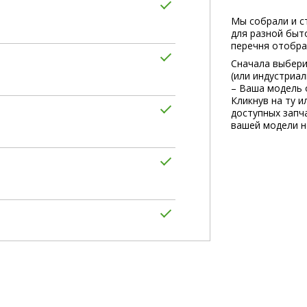
Мы собрали и с
для разной быт
перечня отобра
Сначала выбери
(или индустриа
– Ваша модель 
Кликнув на ту и
доступных запча
вашей модели не