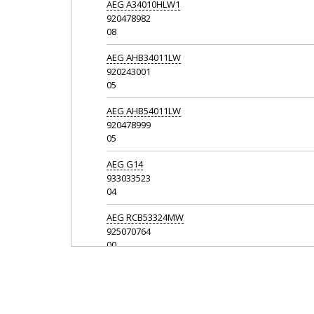
AEG
A34010HLW1
920478982
08
AEG
AHB34011LW
920243001
05
AEG
AHB54011LW
920478999
05
AEG
G14
933033523
04
AEG
RCB53324MW
925070764
00
AEG
RCB53324MX
925070763
00