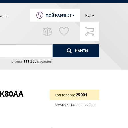
RU
МОЙ КАБИНЕТ
АКТЫ
НАЙТИ
В базе
111 206
моделей
KK80AA
25001
Код товара:
Артикул:
140008877239