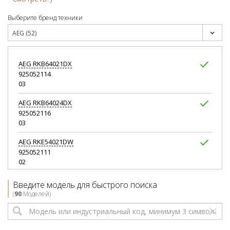
Выберите бренд техники
AEG (52)
AEG
RKB64021DX
925052114
03
AEG
RKB64024DX
925052116
03
AEG
RKE54021DW
925052111
02
AEG
RKE54021DX
Введите модель для быстрого поиска
925052112
(
90
Моделей)
02
AEG
RKE54021DX