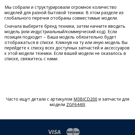
925052151
00
Мы собрали и структурировали огромное количество
моделей для разной бытовой техники. В этом разделе из
AEG
RKE64021DW
глобального перечня отобраны совместимые модели.
925052117
Сначала выберите бренд техники, затем начните вводить
02
модель (или индустриальный/коммерческий код). Если
позиция подходит – Ваша модель обязательно будет
AEG
RKE64021DW
отображаться в списке. Кликнув на ту или иную модель Вы
925052129
перейдете к списку всех доступных запчастей и аксессуаров
02
к этой модели техники. Если вашей модели не оказалось в
списке, свяжитесь с нами.
AEG
RKE64021DX
925052118
02
AEG
RKE64021DX
925052130
04
Часто ищут детали с артикулом
M3BICD200
и запчасти для
модели
ZGF644IX
AEG
RKE64021DX
925052156
00
AEG
RKE64022DW